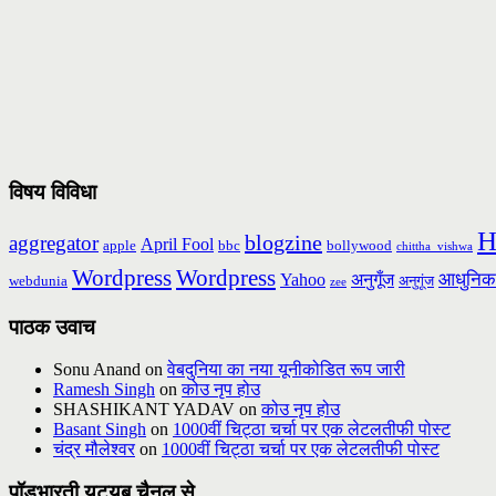
विषय विविधा
H
blogzine
aggregator
April Fool
apple
bbc
bollywood
chittha_vishwa
Wordpress
Wordpress
आधुनिक
Yahoo
अनुगूँज
webdunia
अनुगूंज
zee
पाठक उवाच
Sonu Anand
on
वेबदुनिया का नया यूनीकोडित रूप जारी
Ramesh Singh
on
कोउ नृप होउ
SHASHIKANT YADAV
on
कोउ नृप होउ
Basant Singh
on
1000वीं चिट्ठा चर्चा पर एक लेटलतीफी पोस्ट
चंद्र मौलेश्वर
on
1000वीं चिट्ठा चर्चा पर एक लेटलतीफी पोस्ट
पॉडभारती यूट्यूब चैनल से