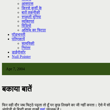
आसपास
किस्से कुर्सी के
बातें तकनीकी
रुपहली दुनिया
व्यक्तिगत
विडियो
अतिथि का चिट्ठा
पॉडभारती
पत्रिकायें
सामयिकी
निरंतर
डाईनोसॉर
Null Pointer
Apr 7, 2004
बकाया बातें
फिर वही दौर जब चिट्ठे पढ़ता तो हूँ पर कुछ लिखने का जी नहीं करता। ऐसे में सो
अंग्रेज़ी से हिन्दी मान्य तजुर्मे
यहां
उपलब्ध है।