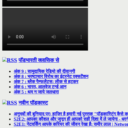
पॉडभारती क्लासिक से
अंक 9 : सामुदायिक रेडियो की दीवानगी
अंक 8 : भ्रष्टाचार विरोध का इंटरनेट एक्सटेंशन
अंक 7 : ब्लैक पैम्फलैट्सः लीक से हटकर
अंक 6 : भारत, आलवेज़ टर्न्ड आन
अंक 5 : थम न जाये जलधारा
नवीन पॉडकास्ट
अनुभवों की बुनियाद परः हाज़िर है हमारी नई पुस्तक "पॉडकास्टिंग कैसे क
S2E2: आपका कौशल और जुनून ही आपको सही दिशा में ले जायेगा - ध
S2E1: नेटवर्किंग आपके करियर की जीवन रेखा है: समीर लाल | Netwo