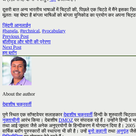
दूसरी बात अन्य भारतीय भाषाओं में चिट्ठों की, पिछले एक चिटठे में मैंने इसका ज
मूलतः यह चेष्टा है बांग्ला भाषिओं को बांग्ला युनिकोड का प्रयोग कर अपना चिट्ठा 
ज़िंदगी आनलाईन
#bangla
,
#technical
,
#vocabulary
Previous Post
बॉलीवुड और चोरी की प्रेरणा
Next Post
हम ब्लॉग
About the author
देबाशीष चक्रवर्ती
पुणे स्थित एक सॉफ्टवेयर सलाहकार
देबाशीष चक्रवर्ती
हिन्दी के शुरुवाती चिट्ठाक
नुक्ताचीनी
आरंभ किया। देबाशीष
DMOZ
पर संपादक रहे हैं। उन्होंने हिन्दी
तथा आई जूमला जैसे अनेक अनुप्रयोगों के हिन्दीकरण में योगदान दिया है। 2005 में उ
वार्षिक ब्लॉग पुरुस्कारों की स्थापना भी की है। उन्हें
बुनो कहानी
तथा
अनुगूंज
जैसे