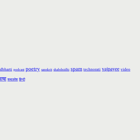
poetry
spam
vajpayee
dbharti
technorati
video
podcast
sanskrit
shabdnidhi
भाषा
शब्दकोश
हिन्दी