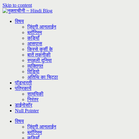
Skip to content
विषय
ज़िंदगी आनलाईन
ब्लॉगिस्म
कड़ियाँ
आसपास
किस्से कुर्सी के
बातें तकनीकी
रुपहली दुनिया
व्यक्तिगत
विडियो
अतिथि का चिट्ठा
पॉडभारती
पत्रिकायें
सामयिकी
निरंतर
डाईनोसॉर
Null Pointer
विषय
ज़िंदगी आनलाईन
ब्लॉगिस्म
कड़ियाँ