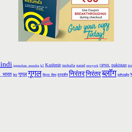
indi
Kashmir
pakistan
mohalla
narad
OPML
po
jagmohan_mundra
k2
newyork
ब्लॉग
गूगल
निरंतर
निरंतर
_भारत
गूगल
दूरदर्शन
केटू
चिट्ठा_विश्व
ब्लॉगलाईंस