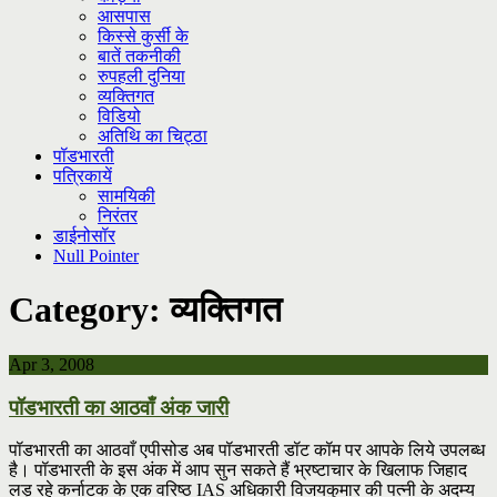
आसपास
किस्से कुर्सी के
बातें तकनीकी
रुपहली दुनिया
व्यक्तिगत
विडियो
अतिथि का चिट्ठा
पॉडभारती
पत्रिकायें
सामयिकी
निरंतर
डाईनोसॉर
Null Pointer
Category:
व्यक्तिगत
Apr 3, 2008
पॉडभारती का आठवाँ अंक जारी
पॉडभारती का आठवाँ एपीसोड अब पॉडभारती डॉट कॉम पर आपके लिये उपलब्ध
है। पॉडभारती के इस अंक में आप सुन सकते हैं भ्रष्टाचार के खिलाफ जिहाद
लड़ रहे कर्नाटक के एक वरिष्ठ IAS अधिकारी विजयकुमार की पत्नी के अदम्य