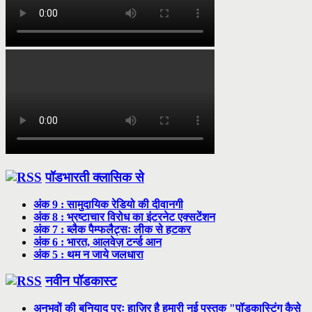
पॉडभारती क्लासिक से
अंक 9 : सामुदायिक रेडियो की दीवानगी
अंक 8 : भ्रष्टाचार विरोध का इंटरनेट एक्सटेंशन
अंक 7 : ब्लैक पैम्फलैट्सः लीक से हटकर
अंक 6 : भारत, आलवेज़ टर्न्ड आन
अंक 5 : थम न जाये जलधारा
नवीन पॉडकास्ट
अनुभवों की बुनियाद परः हाज़िर है हमारी नई पुस्तक "पॉडकास्टिंग कैसे