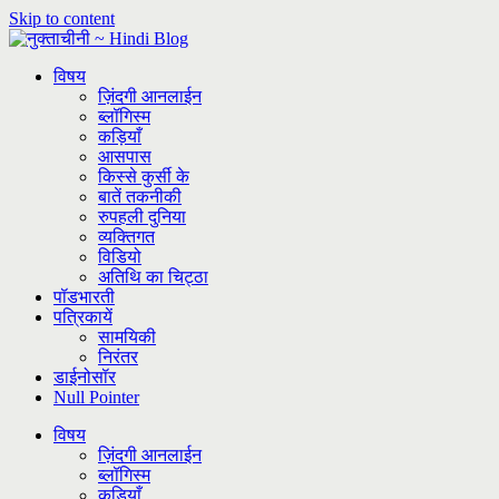
Skip to content
विषय
ज़िंदगी आनलाईन
ब्लॉगिस्म
कड़ियाँ
आसपास
किस्से कुर्सी के
बातें तकनीकी
रुपहली दुनिया
व्यक्तिगत
विडियो
अतिथि का चिट्ठा
पॉडभारती
पत्रिकायें
सामयिकी
निरंतर
डाईनोसॉर
Null Pointer
विषय
ज़िंदगी आनलाईन
ब्लॉगिस्म
कड़ियाँ