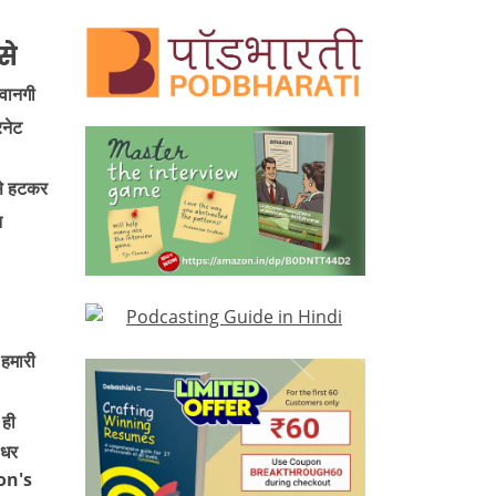
से
ीवानगी
रनेट
 से हटकर
न
 हमारी
ही
 धर
on's