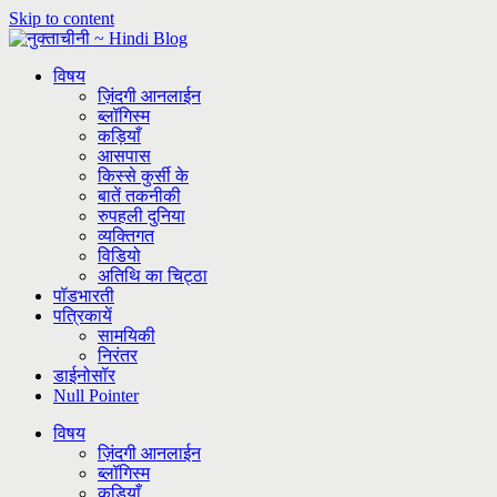
Skip to content
विषय
ज़िंदगी आनलाईन
ब्लॉगिस्म
कड़ियाँ
आसपास
किस्से कुर्सी के
बातें तकनीकी
रुपहली दुनिया
व्यक्तिगत
विडियो
अतिथि का चिट्ठा
पॉडभारती
पत्रिकायें
सामयिकी
निरंतर
डाईनोसॉर
Null Pointer
विषय
ज़िंदगी आनलाईन
ब्लॉगिस्म
कड़ियाँ