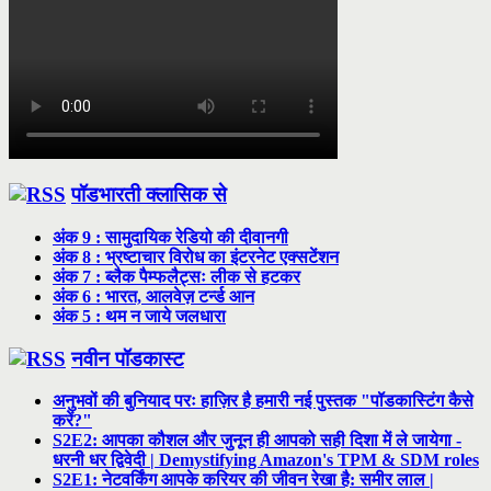
पॉडभारती क्लासिक से
अंक 9 : सामुदायिक रेडियो की दीवानगी
अंक 8 : भ्रष्टाचार विरोध का इंटरनेट एक्सटेंशन
अंक 7 : ब्लैक पैम्फलैट्सः लीक से हटकर
अंक 6 : भारत, आलवेज़ टर्न्ड आन
अंक 5 : थम न जाये जलधारा
नवीन पॉडकास्ट
अनुभवों की बुनियाद परः हाज़िर है हमारी नई पुस्तक "पॉडकास्टिंग कैसे
करें?"
S2E2: आपका कौशल और जुनून ही आपको सही दिशा में ले जायेगा -
धरनी धर द्विवेदी | Demystifying Amazon's TPM & SDM roles
S2E1: नेटवर्किंग आपके करियर की जीवन रेखा है: समीर लाल |