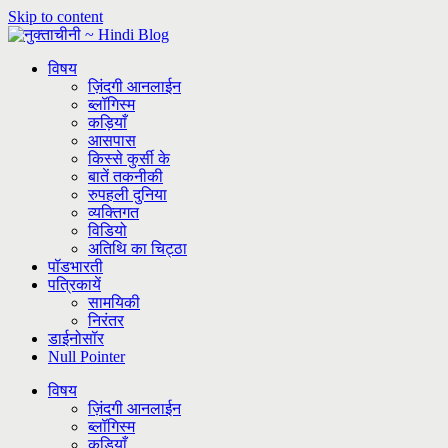
Skip to content
विषय
ज़िंदगी आनलाईन
ब्लॉगिस्म
कड़ियाँ
आसपास
किस्से कुर्सी के
बातें तकनीकी
रुपहली दुनिया
व्यक्तिगत
विडियो
अतिथि का चिट्ठा
पॉडभारती
पत्रिकायें
सामयिकी
निरंतर
डाईनोसॉर
Null Pointer
विषय
ज़िंदगी आनलाईन
ब्लॉगिस्म
कड़ियाँ