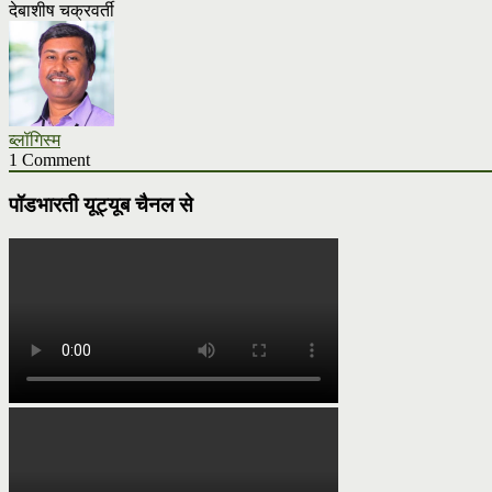
देबाशीष चक्रवर्ती
ब्लॉगिस्म
1 Comment
पॉडभारती यूट्यूब चैनल से