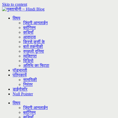
Skip to content
विषय
ज़िंदगी आनलाईन
ब्लॉगिस्म
कड़ियाँ
आसपास
किस्से कुर्सी के
बातें तकनीकी
रुपहली दुनिया
व्यक्तिगत
विडियो
अतिथि का चिट्ठा
पॉडभारती
पत्रिकायें
सामयिकी
निरंतर
डाईनोसॉर
Null Pointer
विषय
ज़िंदगी आनलाईन
ब्लॉगिस्म
कड़ियाँ