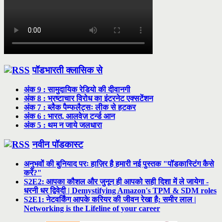
पॉडभारती क्लासिक से
अंक 9 : सामुदायिक रेडियो की दीवानगी
अंक 8 : भ्रष्टाचार विरोध का इंटरनेट एक्सटेंशन
अंक 7 : ब्लैक पैम्फलैट्सः लीक से हटकर
अंक 6 : भारत, आलवेज़ टर्न्ड आन
अंक 5 : थम न जाये जलधारा
नवीन पॉडकास्ट
अनुभवों की बुनियाद परः हाज़िर है हमारी नई पुस्तक "पॉडकास्टिंग कैसे
करें?"
S2E2: आपका कौशल और जुनून ही आपको सही दिशा में ले जायेगा -
धरनी धर द्विवेदी | Demystifying Amazon's TPM & SDM roles
S2E1: नेटवर्किंग आपके करियर की जीवन रेखा है: समीर लाल |
Networking is the Lifeline of your career