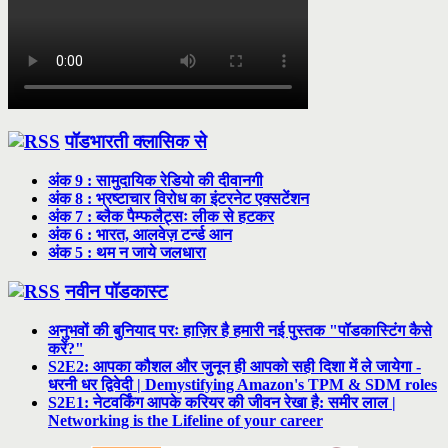
पॉडभारती क्लासिक से
अंक 9 : सामुदायिक रेडियो की दीवानगी
अंक 8 : भ्रष्टाचार विरोध का इंटरनेट एक्सटेंशन
अंक 7 : ब्लैक पैम्फलैट्सः लीक से हटकर
अंक 6 : भारत, आलवेज़ टर्न्ड आन
अंक 5 : थम न जाये जलधारा
नवीन पॉडकास्ट
अनुभवों की बुनियाद परः हाज़िर है हमारी नई पुस्तक "पॉडकास्टिंग कैसे
करें?"
S2E2: आपका कौशल और जुनून ही आपको सही दिशा में ले जायेगा -
धरनी धर द्विवेदी | Demystifying Amazon's TPM & SDM roles
S2E1: नेटवर्किंग आपके करियर की जीवन रेखा है: समीर लाल |
Networking is the Lifeline of your career