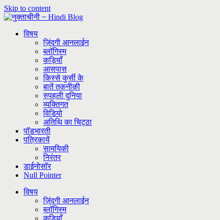
Skip to content
विषय
ज़िंदगी आनलाईन
ब्लॉगिस्म
कड़ियाँ
आसपास
किस्से कुर्सी के
बातें तकनीकी
रुपहली दुनिया
व्यक्तिगत
विडियो
अतिथि का चिट्ठा
पॉडभारती
पत्रिकायें
सामयिकी
निरंतर
डाईनोसॉर
Null Pointer
विषय
ज़िंदगी आनलाईन
ब्लॉगिस्म
कड़ियाँ