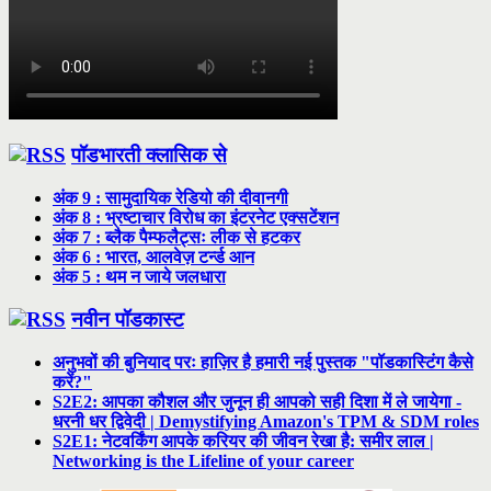
पॉडभारती क्लासिक से
अंक 9 : सामुदायिक रेडियो की दीवानगी
अंक 8 : भ्रष्टाचार विरोध का इंटरनेट एक्सटेंशन
अंक 7 : ब्लैक पैम्फलैट्सः लीक से हटकर
अंक 6 : भारत, आलवेज़ टर्न्ड आन
अंक 5 : थम न जाये जलधारा
नवीन पॉडकास्ट
अनुभवों की बुनियाद परः हाज़िर है हमारी नई पुस्तक "पॉडकास्टिंग कैसे
करें?"
S2E2: आपका कौशल और जुनून ही आपको सही दिशा में ले जायेगा -
धरनी धर द्विवेदी | Demystifying Amazon's TPM & SDM roles
S2E1: नेटवर्किंग आपके करियर की जीवन रेखा है: समीर लाल |
Networking is the Lifeline of your career