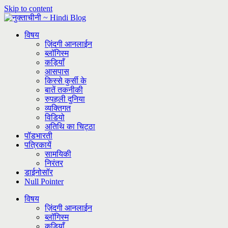
Skip to content
विषय
ज़िंदगी आनलाईन
ब्लॉगिस्म
कड़ियाँ
आसपास
किस्से कुर्सी के
बातें तकनीकी
रुपहली दुनिया
व्यक्तिगत
विडियो
अतिथि का चिट्ठा
पॉडभारती
पत्रिकायें
सामयिकी
निरंतर
डाईनोसॉर
Null Pointer
विषय
ज़िंदगी आनलाईन
ब्लॉगिस्म
कड़ियाँ