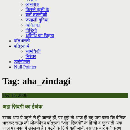
आसपास
किस्से कुर्सी के
बातें तकनीकी
रुपहली दुनिया
व्यक्तिगत
विडियो
अतिथि का चिट्ठा
पॉडभारती
पत्रिकायें
सामयिकी
निरंतर
डाईनोसॉर
Null Pointer
Tag:
aha_zindagi
Dec 12, 2006
अहा ज़िंदगी का ईअंक
शायद आप ये पहले से ही जानते हों, पर मुझे तो आज ही यह पता चला कि दैनिक
भास्कर समूह की लोकप्रिय पत्रिका “अहा ज़िंदगी” के हिन्दी व गुजराती अंक
जाल पर मुफ्त में उपलब्ध है। पढ़ने के लिये यहाँ जायें, बस एक बार पंजीकरण