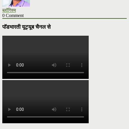
ब्लॉगिस्म
0 Comment
पॉडभारती यूट्यूब चैनल से