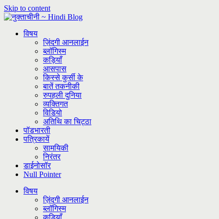
Skip to content
विषय
ज़िंदगी आनलाईन
ब्लॉगिस्म
कड़ियाँ
आसपास
किस्से कुर्सी के
बातें तकनीकी
रुपहली दुनिया
व्यक्तिगत
विडियो
अतिथि का चिट्ठा
पॉडभारती
पत्रिकायें
सामयिकी
निरंतर
डाईनोसॉर
Null Pointer
विषय
ज़िंदगी आनलाईन
ब्लॉगिस्म
कड़ियाँ