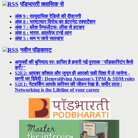
पॉडभारती क्लासिक से
अंक 9 : सामुदायिक रेडियो की दीवानगी
अंक 8 : भ्रष्टाचार विरोध का इंटरनेट एक्सटेंशन
अंक 7 : ब्लैक पैम्फलैट्सः लीक से हटकर
अंक 6 : भारत, आलवेज़ टर्न्ड आन
अंक 5 : थम न जाये जलधारा
नवीन पॉडकास्ट
अनुभवों की बुनियाद परः हाज़िर है हमारी नई पुस्तक "पॉडकास्टिंग कैसे
करें?"
S2E2: आपका कौशल और जुनून ही आपको सही दिशा में ले जायेगा -
धरनी धर द्विवेदी | Demystifying Amazon's TPM & SDM roles
S2E1: नेटवर्किंग आपके करियर की जीवन रेखा है: समीर लाल |
Networking is the Lifeline of your career