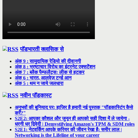
पॉडभारती क्लासिक से
अंक 9 : सामुदायिक रेडियो की दीवानगी
अंक 8 : भ्रष्टाचार विरोध का इंटरनेट एक्सटेंशन
अंक 7 : ब्लैक पैम्फलैट्सः लीक से हटकर
अंक 6 : भारत, आलवेज़ टर्न्ड आन
अंक 5 : थम न जाये जलधारा
नवीन पॉडकास्ट
अनुभवों की बुनियाद परः हाज़िर है हमारी नई पुस्तक "पॉडकास्टिंग कैसे
करें?"
S2E2: आपका कौशल और जुनून ही आपको सही दिशा में ले जायेगा -
धरनी धर द्विवेदी | Demystifying Amazon's TPM & SDM roles
S2E1: नेटवर्किंग आपके करियर की जीवन रेखा है: समीर लाल |
Networking is the Lifeline of your career