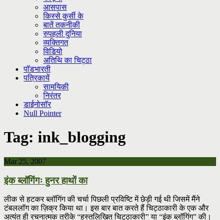
आसपास
किस्से कुर्सी के
बातें तकनीकी
रुपहली दुनिया
व्यक्तिगत
विडियो
अतिथि का चिट्ठा
पॉडभारती
पत्रिकायें
सामयिकी
निरंतर
डाईनोसॉर
Null Pointer
Tag:
ink_blogging
Mar 25, 2007
इंक ब्लॉगिंगः हुनर हाथों का
लीक से हटकर ब्लॉगिंग की चर्चा पिछली प्रविष्टि में छेड़ी गई थी जिसमें मैंने
टंबललॉग का ज़िक्र किया था। इस बार बात करते हैं चिट्ठाकारी के एक और
अत्यंत ही रचनात्मक तरीके “हस्तलिखित चिट्ठाकारी” या “इंक ब्लॉगिंग” की।