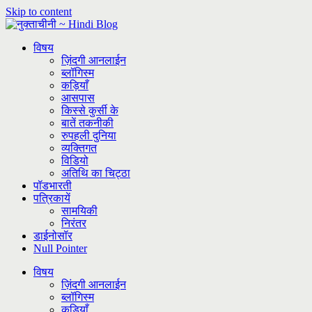
Skip to content
विषय
ज़िंदगी आनलाईन
ब्लॉगिस्म
कड़ियाँ
आसपास
किस्से कुर्सी के
बातें तकनीकी
रुपहली दुनिया
व्यक्तिगत
विडियो
अतिथि का चिट्ठा
पॉडभारती
पत्रिकायें
सामयिकी
निरंतर
डाईनोसॉर
Null Pointer
विषय
ज़िंदगी आनलाईन
ब्लॉगिस्म
कड़ियाँ