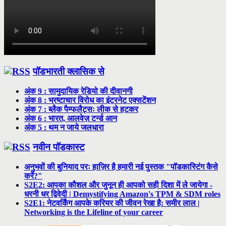
पॉडभारती क्लासिक से
अंक 9 : सामुदायिक रेडियो की दीवानगी
अंक 8 : भ्रष्टाचार विरोध का इंटरनेट एक्सटेंशन
अंक 7 : ब्लैक पैम्फलैट्सः लीक से हटकर
अंक 6 : भारत, आलवेज़ टर्न्ड आन
अंक 5 : थम न जाये जलधारा
नवीन पॉडकास्ट
अनुभवों की बुनियाद परः हाज़िर है हमारी नई पुस्तक "पॉडकास्टिंग कैसे
करें?"
S2E2: आपका कौशल और जुनून ही आपको सही दिशा में ले जायेगा -
धरनी धर द्विवेदी | Demystifying Amazon's TPM & SDM roles
S2E1: नेटवर्किंग आपके करियर की जीवन रेखा है: समीर लाल |
Networking is the Lifeline of your career