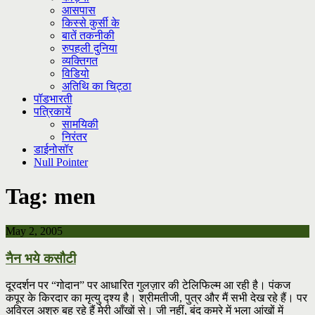
आसपास
किस्से कुर्सी के
बातें तकनीकी
रुपहली दुनिया
व्यक्तिगत
विडियो
अतिथि का चिट्ठा
पॉडभारती
पत्रिकायें
सामयिकी
निरंतर
डाईनोसॉर
Null Pointer
Tag:
men
May 2, 2005
नैन भये कसौटी
दूरदर्शन पर “गोदान” पर आधारित गुलज़ार की टेलिफिल्म आ रही है। पंकज
कपूर के किरदार का मृत्यु द्श्य है। श्रीमतीजी, पुत्र और मैं सभी देख रहे हैं। पर
अविरल अश्रु बह रहे हैं मेरी आँखों से। जी नहीं, बंद कमरे में भला आंखों में