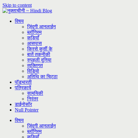
Skip to content
विषय
ज़िंदगी आनलाईन
ब्लॉगिस्म
कड़ियाँ
आसपास
किस्से कुर्सी के
बातें तकनीकी
रुपहली दुनिया
व्यक्तिगत
विडियो
अतिथि का चिट्ठा
पॉडभारती
पत्रिकायें
सामयिकी
निरंतर
डाईनोसॉर
Null Pointer
विषय
ज़िंदगी आनलाईन
ब्लॉगिस्म
कड़ियाँ