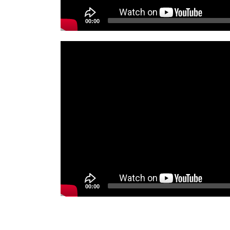
00:00
Video
Player
00:00