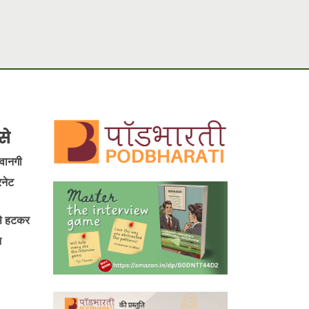
से
ीवानगी
रनेट
 से हटकर
न