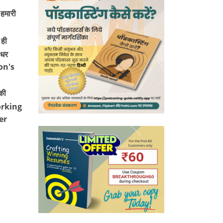
 हमारी
ही
 धर
on's
की
working
er