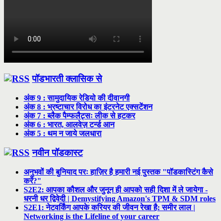
पॉडभारती क्लासिक से
अंक 9 : सामुदायिक रेडियो की दीवानगी
अंक 8 : भ्रष्टाचार विरोध का इंटरनेट एक्सटेंशन
अंक 7 : ब्लैक पैम्फलैट्सः लीक से हटकर
अंक 6 : भारत, आलवेज़ टर्न्ड आन
अंक 5 : थम न जाये जलधारा
नवीन पॉडकास्ट
अनुभवों की बुनियाद परः हाज़िर है हमारी नई पुस्तक "पॉडकास्टिंग कैसे
करें?"
S2E2: आपका कौशल और जुनून ही आपको सही दिशा में ले जायेगा -
धरनी धर द्विवेदी | Demystifying Amazon's TPM & SDM roles
S2E1: नेटवर्किंग आपके करियर की जीवन रेखा है: समीर लाल |
Networking is the Lifeline of your career