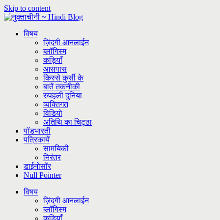
Skip to content
विषय
ज़िंदगी आनलाईन
ब्लॉगिस्म
कड़ियाँ
आसपास
किस्से कुर्सी के
बातें तकनीकी
रुपहली दुनिया
व्यक्तिगत
विडियो
अतिथि का चिट्ठा
पॉडभारती
पत्रिकायें
सामयिकी
निरंतर
डाईनोसॉर
Null Pointer
विषय
ज़िंदगी आनलाईन
ब्लॉगिस्म
कड़ियाँ