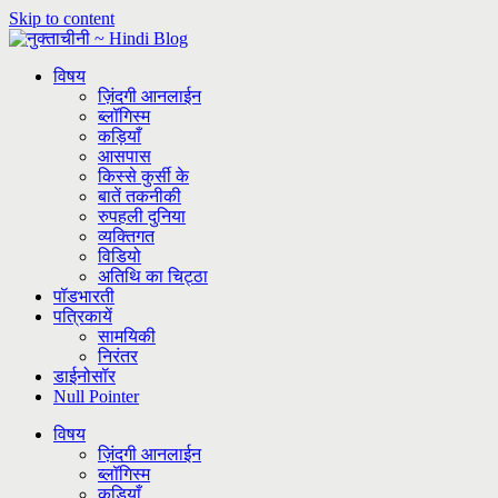
Skip to content
विषय
ज़िंदगी आनलाईन
ब्लॉगिस्म
कड़ियाँ
आसपास
किस्से कुर्सी के
बातें तकनीकी
रुपहली दुनिया
व्यक्तिगत
विडियो
अतिथि का चिट्ठा
पॉडभारती
पत्रिकायें
सामयिकी
निरंतर
डाईनोसॉर
Null Pointer
विषय
ज़िंदगी आनलाईन
ब्लॉगिस्म
कड़ियाँ