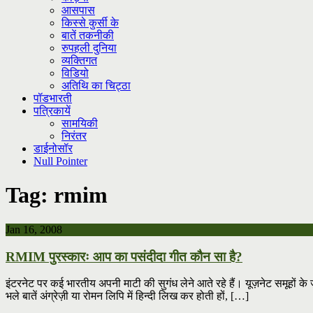
आसपास
किस्से कुर्सी के
बातें तकनीकी
रुपहली दुनिया
व्यक्तिगत
विडियो
अतिथि का चिट्ठा
पॉडभारती
पत्रिकायें
सामयिकी
निरंतर
डाईनोसॉर
Null Pointer
Tag:
rmim
Jan 16, 2008
RMIM पुरस्कारः आप का पसंदीदा गीत कौन सा है?
इंटरनेट पर कई भारतीय अपनी माटी की सुगंध लेने आते रहे हैं। यूज़नेट समूहों के ज
भले बातें अंग्रेज़ी या रोमन लिपि में हिन्दी लिख कर होती हों, […]