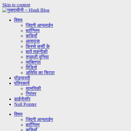
Skip to content
विषय
ज़िंदगी आनलाईन
ब्लॉगिस्म
कड़ियाँ
आसपास
किस्से कुर्सी के
बातें तकनीकी
रुपहली दुनिया
व्यक्तिगत
विडियो
अतिथि का चिट्ठा
पॉडभारती
पत्रिकायें
सामयिकी
निरंतर
डाईनोसॉर
Null Pointer
विषय
ज़िंदगी आनलाईन
ब्लॉगिस्म
कड़ियाँ