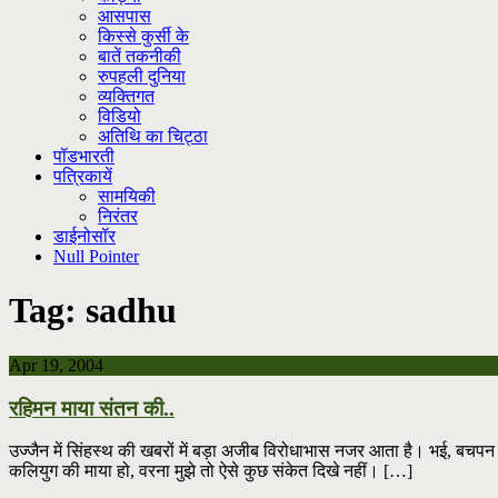
आसपास
किस्से कुर्सी के
बातें तकनीकी
रुपहली दुनिया
व्यक्तिगत
विडियो
अतिथि का चिट्ठा
पॉडभारती
पत्रिकायें
सामयिकी
निरंतर
डाईनोसॉर
Null Pointer
Tag:
sadhu
Apr 19, 2004
रहिमन माया संतन की..
उज्जैन में सिंहस्थ की खबरों में बड़ा अजीब विरोधाभास नजर आता है। भई, बचपन से
कलियुग की माया हो, वरना मुझे तो ऐसे कुछ संकेत दिखे नहीं। […]