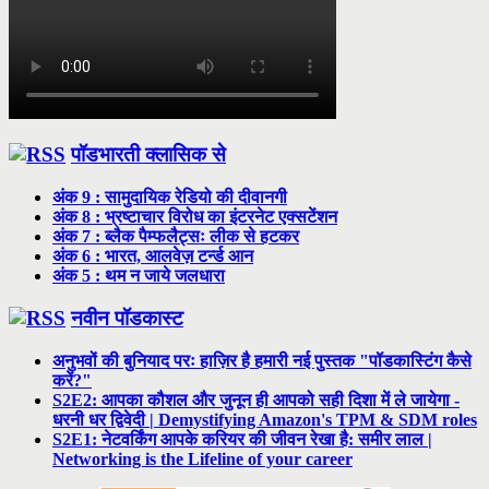
पॉडभारती क्लासिक से
अंक 9 : सामुदायिक रेडियो की दीवानगी
अंक 8 : भ्रष्टाचार विरोध का इंटरनेट एक्सटेंशन
अंक 7 : ब्लैक पैम्फलैट्सः लीक से हटकर
अंक 6 : भारत, आलवेज़ टर्न्ड आन
अंक 5 : थम न जाये जलधारा
नवीन पॉडकास्ट
अनुभवों की बुनियाद परः हाज़िर है हमारी नई पुस्तक "पॉडकास्टिंग कैसे
करें?"
S2E2: आपका कौशल और जुनून ही आपको सही दिशा में ले जायेगा -
धरनी धर द्विवेदी | Demystifying Amazon's TPM & SDM roles
S2E1: नेटवर्किंग आपके करियर की जीवन रेखा है: समीर लाल |
Networking is the Lifeline of your career