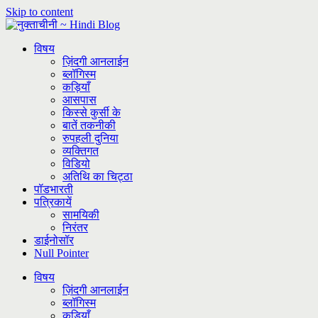
Skip to content
विषय
ज़िंदगी आनलाईन
ब्लॉगिस्म
कड़ियाँ
आसपास
किस्से कुर्सी के
बातें तकनीकी
रुपहली दुनिया
व्यक्तिगत
विडियो
अतिथि का चिट्ठा
पॉडभारती
पत्रिकायें
सामयिकी
निरंतर
डाईनोसॉर
Null Pointer
विषय
ज़िंदगी आनलाईन
ब्लॉगिस्म
कड़ियाँ