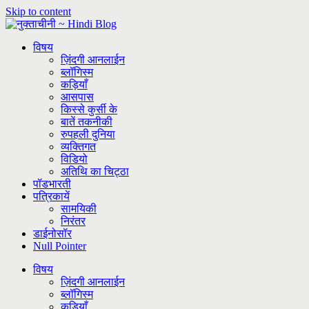
Skip to content
विषय
ज़िंदगी आनलाईन
ब्लॉगिस्म
कड़ियाँ
आसपास
किस्से कुर्सी के
बातें तकनीकी
रुपहली दुनिया
व्यक्तिगत
विडियो
अतिथि का चिट्ठा
पॉडभारती
पत्रिकायें
सामयिकी
निरंतर
डाईनोसॉर
Null Pointer
विषय
ज़िंदगी आनलाईन
ब्लॉगिस्म
कड़ियाँ