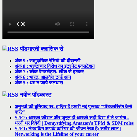
पॉडभारती क्लासिक से
अंक 9 : सामुदायिक रेडियो की दीवानगी
अंक 8 : भ्रष्टाचार विरोध का इंटरनेट एक्सटेंशन
अंक 7 : ब्लैक पैम्फलैट्सः लीक से हटकर
अंक 6 : भारत, आलवेज़ टर्न्ड आन
अंक 5 : थम न जाये जलधारा
नवीन पॉडकास्ट
अनुभवों की बुनियाद परः हाज़िर है हमारी नई पुस्तक "पॉडकास्टिंग कैसे
करें?"
S2E2: आपका कौशल और जुनून ही आपको सही दिशा में ले जायेगा -
धरनी धर द्विवेदी | Demystifying Amazon's TPM & SDM roles
S2E1: नेटवर्किंग आपके करियर की जीवन रेखा है: समीर लाल |
Networking is the Lifeline of your career