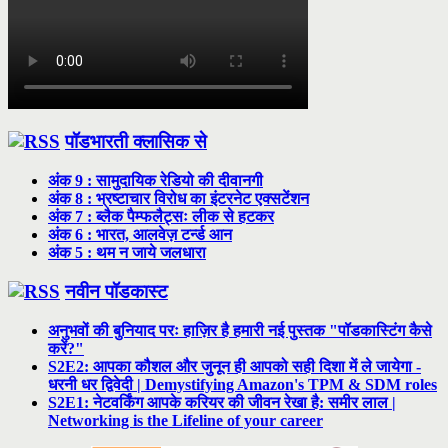
पॉडभारती क्लासिक से
अंक 9 : सामुदायिक रेडियो की दीवानगी
अंक 8 : भ्रष्टाचार विरोध का इंटरनेट एक्सटेंशन
अंक 7 : ब्लैक पैम्फलैट्सः लीक से हटकर
अंक 6 : भारत, आलवेज़ टर्न्ड आन
अंक 5 : थम न जाये जलधारा
नवीन पॉडकास्ट
अनुभवों की बुनियाद परः हाज़िर है हमारी नई पुस्तक "पॉडकास्टिंग कैसे
करें?"
S2E2: आपका कौशल और जुनून ही आपको सही दिशा में ले जायेगा -
धरनी धर द्विवेदी | Demystifying Amazon's TPM & SDM roles
S2E1: नेटवर्किंग आपके करियर की जीवन रेखा है: समीर लाल |
Networking is the Lifeline of your career