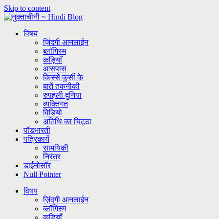
Skip to content
विषय
ज़िंदगी आनलाईन
ब्लॉगिस्म
कड़ियाँ
आसपास
किस्से कुर्सी के
बातें तकनीकी
रुपहली दुनिया
व्यक्तिगत
विडियो
अतिथि का चिट्ठा
पॉडभारती
पत्रिकायें
सामयिकी
निरंतर
डाईनोसॉर
Null Pointer
विषय
ज़िंदगी आनलाईन
ब्लॉगिस्म
कड़ियाँ