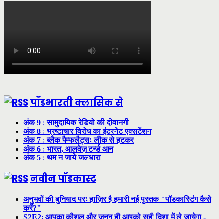
पॉडभारती क्लासिक से
अंक 9 : सामुदायिक रेडियो की दीवानगी
अंक 8 : भ्रष्टाचार विरोध का इंटरनेट एक्सटेंशन
अंक 7 : ब्लैक पैम्फलैट्सः लीक से हटकर
अंक 6 : भारत, आलवेज़ टर्न्ड आन
अंक 5 : थम न जाये जलधारा
नवीन पॉडकास्ट
अनुभवों की बुनियाद परः हाज़िर है हमारी नई पुस्तक "पॉडकास्टिंग कैसे
करें?"
S2E2: आपका कौशल और जुनून ही आपको सही दिशा में ले जायेगा -