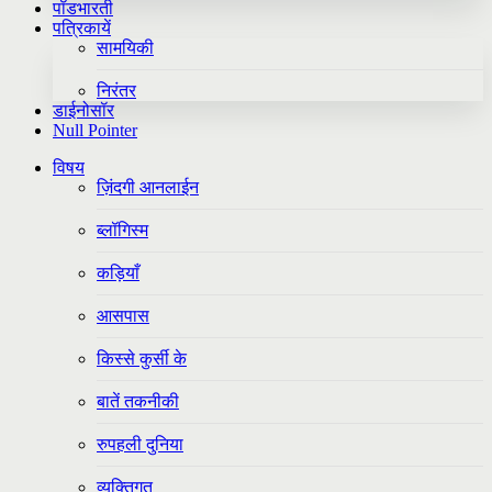
पॉडभारती
पत्रिकायें
सामयिकी
निरंतर
डाईनोसॉर
Null Pointer
विषय
ज़िंदगी आनलाईन
ब्लॉगिस्म
कड़ियाँ
आसपास
किस्से कुर्सी के
बातें तकनीकी
रुपहली दुनिया
व्यक्तिगत