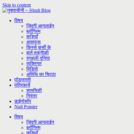
Skip to content
विषय
ज़िंदगी आनलाईन
ब्लॉगिस्म
कड़ियाँ
आसपास
किस्से कुर्सी के
बातें तकनीकी
रुपहली दुनिया
व्यक्तिगत
विडियो
अतिथि का चिट्ठा
पॉडभारती
पत्रिकायें
सामयिकी
निरंतर
डाईनोसॉर
Null Pointer
विषय
ज़िंदगी आनलाईन
ब्लॉगिस्म
कड़ियाँ