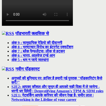
पॉडभारती क्लासिक से
अंक 9 : सामुदायिक रेडियो की दीवानगी
अंक 8 : भ्रष्टाचार विरोध का इंटरनेट एक्सटेंशन
अंक 7 : ब्लैक पैम्फलैट्सः लीक से हटकर
अंक 6 : भारत, आलवेज़ टर्न्ड आन
अंक 5 : थम न जाये जलधारा
नवीन पॉडकास्ट
अनुभवों की बुनियाद परः हाज़िर है हमारी नई पुस्तक "पॉडकास्टिंग कैसे
करें?"
S2E2: आपका कौशल और जुनून ही आपको सही दिशा में ले जायेगा -
धरनी धर द्विवेदी | Demystifying Amazon's TPM & SDM roles
S2E1: नेटवर्किंग आपके करियर की जीवन रेखा है: समीर लाल |
Networking is the Lifeline of your career