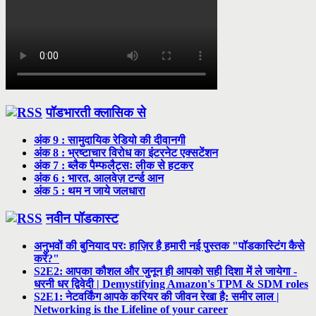
पॉडभारती क्लासिक से
अंक 9 : सामुदायिक रेडियो की दीवानगी
अंक 8 : भ्रष्टाचार विरोध का इंटरनेट एक्सटेंशन
अंक 7 : ब्लैक पैम्फलैट्सः लीक से हटकर
अंक 6 : भारत, आलवेज़ टर्न्ड आन
अंक 5 : थम न जाये जलधारा
नवीन पॉडकास्ट
अनुभवों की बुनियाद परः हाज़िर है हमारी नई पुस्तक "पॉडकास्टिंग कैसे
करें?"
S2E2: आपका कौशल और जुनून ही आपको सही दिशा में ले जायेगा -
धरनी धर द्विवेदी | Demystifying Amazon's TPM & SDM roles
S2E1: नेटवर्किंग आपके करियर की जीवन रेखा है: समीर लाल |
Networking is the Lifeline of your career