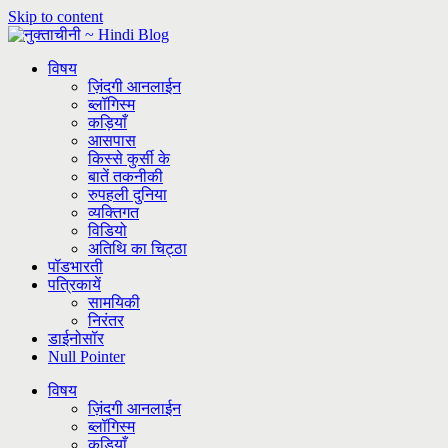
Skip to content
विषय
ज़िंदगी आनलाईन
ब्लॉगिस्म
कड़ियाँ
आसपास
किस्से कुर्सी के
बातें तकनीकी
रुपहली दुनिया
व्यक्तिगत
विडियो
अतिथि का चिट्ठा
पॉडभारती
पत्रिकायें
सामयिकी
निरंतर
डाईनोसॉर
Null Pointer
विषय
ज़िंदगी आनलाईन
ब्लॉगिस्म
कड़ियाँ