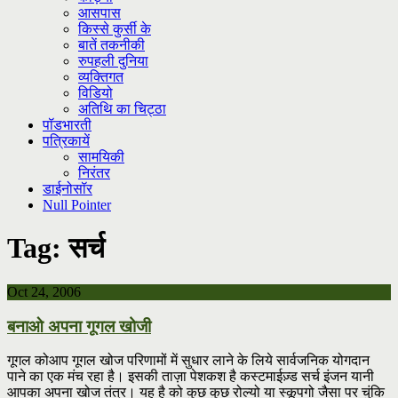
आसपास
किस्से कुर्सी के
बातें तकनीकी
रुपहली दुनिया
व्यक्तिगत
विडियो
अतिथि का चिट्ठा
पॉडभारती
पत्रिकायें
सामयिकी
निरंतर
डाईनोसॉर
Null Pointer
Tag:
सर्च
Oct 24, 2006
बनाओ अपना गूगल खोजी
गूगल कोआप गूगल खोज परिणामों में सुधार लाने के लिये सार्वजनिक योगदान
पाने का एक मंच रहा है। इसकी ताज़ा पेशकश है कस्टमाईज़्ड सर्च इंजन यानी
आपका अपना खोज तंत्र। यह है को कुछ कुछ रोल्यो या स्कूपगो जैसा पर चुंकि