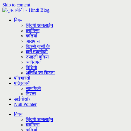
Skip to content
विषय
ज़िंदगी आनलाईन
ब्लॉगिस्म
कड़ियाँ
आसपास
किस्से कुर्सी के
बातें तकनीकी
रुपहली दुनिया
व्यक्तिगत
विडियो
अतिथि का चिट्ठा
पॉडभारती
पत्रिकायें
सामयिकी
निरंतर
डाईनोसॉर
Null Pointer
विषय
ज़िंदगी आनलाईन
ब्लॉगिस्म
कड़ियाँ