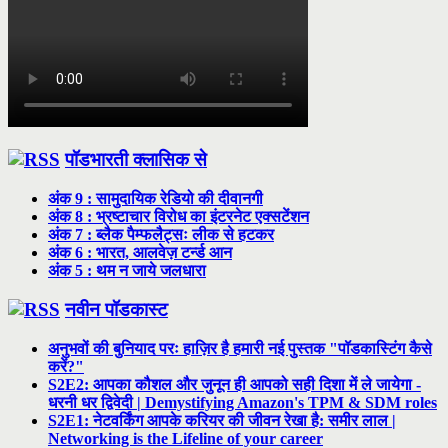
पॉडभारती क्लासिक से
अंक 9 : सामुदायिक रेडियो की दीवानगी
अंक 8 : भ्रष्टाचार विरोध का इंटरनेट एक्सटेंशन
अंक 7 : ब्लैक पैम्फलैट्सः लीक से हटकर
अंक 6 : भारत, आलवेज़ टर्न्ड आन
अंक 5 : थम न जाये जलधारा
नवीन पॉडकास्ट
अनुभवों की बुनियाद परः हाज़िर है हमारी नई पुस्तक "पॉडकास्टिंग कैसे
करें?"
S2E2: आपका कौशल और जुनून ही आपको सही दिशा में ले जायेगा -
धरनी धर द्विवेदी | Demystifying Amazon's TPM & SDM roles
S2E1: नेटवर्किंग आपके करियर की जीवन रेखा है: समीर लाल |
Networking is the Lifeline of your career