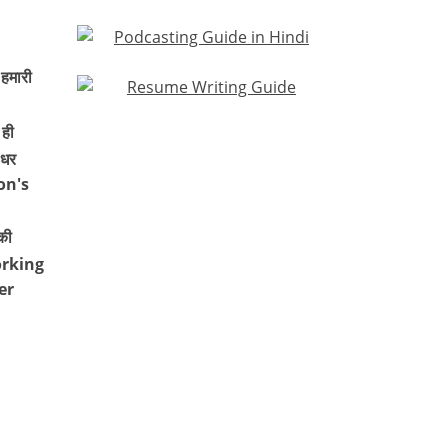
 हमारी
ही
 धर
on's
की
working
er