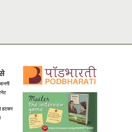
से
ीवानगी
रनेट
 से हटकर
न