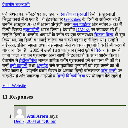
देबाशीष चक्रवर्ती
पुणे स्थित एक सॉफ्टवेयर सलाहकार
देबाशीष चक्रवर्ती
हिन्दी के शुरुवाती
चिट्ठाकारों में से एक हैं। वे इंटरनेट पर
Geocities
के दिनों से सक्रिय रहे हैं,
उन्होंने अक्टूबर 2002 में अपना अंग्रेज़ी ब्लॉग
नल प्वाइंटर
और नवंबर 2003 में
हिन्दी चिट्ठा
नुक्ताचीनी
आरंभ किया। देबाशीष
DMOZ
पर संपादक रहे हैं।
उन्होंने हिन्दी व भारतीय भाषाओं के ब्लॉग पर एक जालस्थल
चिट्ठा विश्व
भी शुरु
किया था, यह हिन्दी व भाषाई ब्लॉग्स का सबसे पहला एग्रीगेटर था। उन्होंने
वर्डप्रेस, इंडिक जूमला तथा आई जूमला जैसे अनेक अनुप्रयोगों के हिन्दीकरण में
योगदान दिया है। 2005 में उन्होंने इस पत्रिका (जिसे पूर्व में
निरंतर
के नाम से
जाना जाता था) का प्रकाशन अन्य साथी चिट्ठाकारों के साथ आरंभ किया।
देबाशीष ने
इंडीब्लॉगीज
नामक वार्षिक ब्लॉग पुरुस्कारों की स्थापना भी की है।
उन्हें
बुनो कहानी
तथा
अनुगूंज
जैसे सामुदायिक प्रयासों को शुरु करने का भी
श्रेय जाता है। संप्रति ब्लॉग लेखन के अलावा हिन्दी पॉडकास्ट
पॉडभारती
पर
सक्रीय हैं और यदाकदा अंग्रेज़ी व
हिन्दी विकिपीडिया
पर योगदान देते रहते हैं।
Visit Website
11 Responses
Atul Arora
says:
Dec 7, 2004 at 4:40 pm