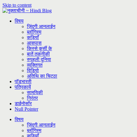
Skip to content
विषय
ज़िंदगी आनलाईन
ब्लॉगिस्म
कड़ियाँ
आसपास
किस्से कुर्सी के
बातें तकनीकी
रुपहली दुनिया
व्यक्तिगत
विडियो
अतिथि का चिट्ठा
पॉडभारती
पत्रिकायें
सामयिकी
निरंतर
डाईनोसॉर
Null Pointer
विषय
ज़िंदगी आनलाईन
ब्लॉगिस्म
कड़ियाँ