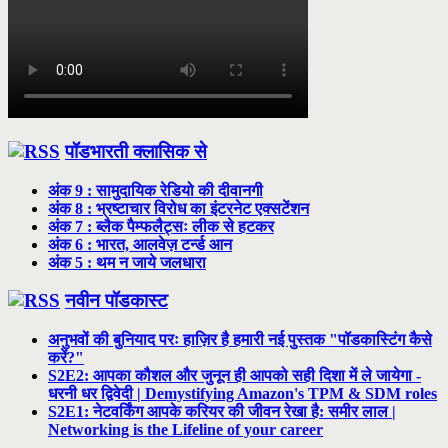
पॉडभारती क्लासिक से
अंक 9 : सामुदायिक रेडियो की दीवानगी
अंक 8 : भ्रष्टाचार विरोध का इंटरनेट एक्सटेंशन
अंक 7 : ब्लैक पैम्फलैट्सः लीक से हटकर
अंक 6 : भारत, आलवेज़ टर्न्ड आन
अंक 5 : थम न जाये जलधारा
नवीन पॉडकास्ट
अनुभवों की बुनियाद परः हाज़िर है हमारी नई पुस्तक "पॉडकास्टिंग कैसे
करें?"
S2E2: आपका कौशल और जुनून ही आपको सही दिशा में ले जायेगा -
धरनी धर द्विवेदी | Demystifying Amazon's TPM & SDM roles
S2E1: नेटवर्किंग आपके करियर की जीवन रेखा है: समीर लाल |
Networking is the Lifeline of your career