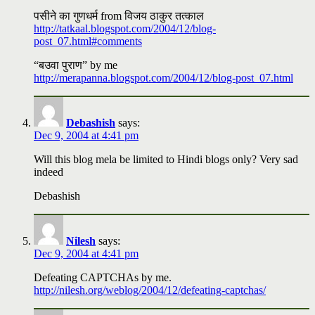
पसीने का गुणधर्म from विजय ठाकुर तत्काल
http://tatkaal.blogspot.com/2004/12/blog-
post_07.html#comments
“बउवा पुराण” by me
http://merapanna.blogspot.com/2004/12/blog-post_07.html
Debashish
says:
Dec 9, 2004 at 4:41 pm
Will this blog mela be limited to Hindi blogs only? Very sad
indeed
Debashish
Nilesh
says:
Dec 9, 2004 at 4:41 pm
Defeating CAPTCHAs by me.
http://nilesh.org/weblog/2004/12/defeating-captchas/