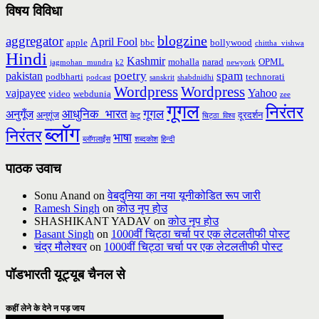
विषय विविधा
blogzine
aggregator
April Fool
apple
bbc
bollywood
chittha_vishwa
Hindi
Kashmir
mohalla
narad
OPML
jagmohan_mundra
k2
newyork
poetry
spam
pakistan
podbharti
technorati
podcast
sanskrit
shabdnidhi
Wordpress
Wordpress
vajpayee
Yahoo
video
webdunia
zee
गूगल
निरंतर
आधुनिक_भारत
गूगल
अनुगूँज
अनुगूंज
दूरदर्शन
केटू
चिट्ठा_विश्व
ब्लॉग
निरंतर
भाषा
ब्लॉगलाईंस
शब्दकोश
हिन्दी
पाठक उवाच
Sonu Anand
on
वेबदुनिया का नया यूनीकोडित रूप जारी
Ramesh Singh
on
कोउ नृप होउ
SHASHIKANT YADAV
on
कोउ नृप होउ
Basant Singh
on
1000वीं चिट्ठा चर्चा पर एक लेटलतीफी पोस्ट
चंद्र मौलेश्वर
on
1000वीं चिट्ठा चर्चा पर एक लेटलतीफी पोस्ट
पॉडभारती यूट्यूब चैनल से
कहीं लेने के देने न पड़ जाय