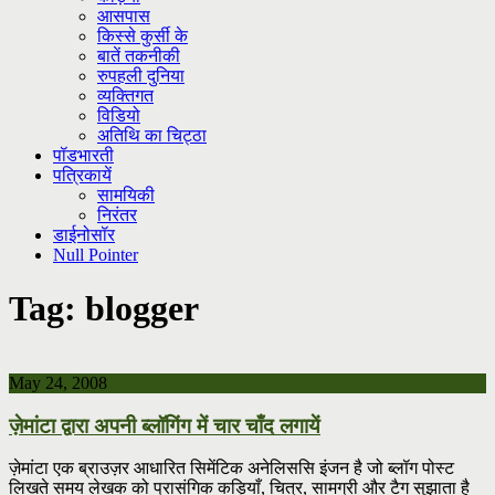
आसपास
किस्से कुर्सी के
बातें तकनीकी
रुपहली दुनिया
व्यक्तिगत
विडियो
अतिथि का चिट्ठा
पॉडभारती
पत्रिकायें
सामयिकी
निरंतर
डाईनोसॉर
Null Pointer
Tag:
blogger
May 24, 2008
ज़ेमांटा द्वारा अपनी ब्लॉगिंग में चार चाँद लगायें
ज़ेमांटा एक ब्राउज़र आधारित सिमेंटिक अनेलिससि इंजन है जो ब्लॉग पोस्ट
लिखते समय लेखक को प्रासंगिक कड़ियाँ, चित्र, सामग्री और टैग सुझाता है