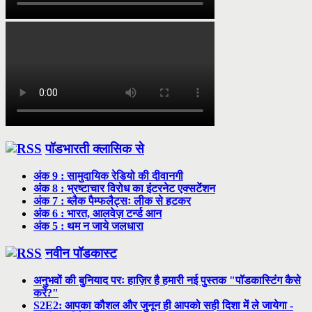
पॉडभारती क्लासिक से
अंक 9 : सामुदायिक रेडियो की दीवानगी
अंक 8 : भ्रष्टाचार विरोध का इंटरनेट एक्सटेंशन
अंक 7 : ब्लैक पैम्फलैट्सः लीक से हटकर
अंक 6 : भारत, आलवेज़ टर्न्ड आन
अंक 5 : थम न जाये जलधारा
नवीन पॉडकास्ट
अनुभवों की बुनियाद परः हाज़िर है हमारी नई पुस्तक "पॉडकास्टिंग कैसे
करें?"
S2E2: आपका कौशल और जुनून ही आपको सही दिशा में ले जायेगा -