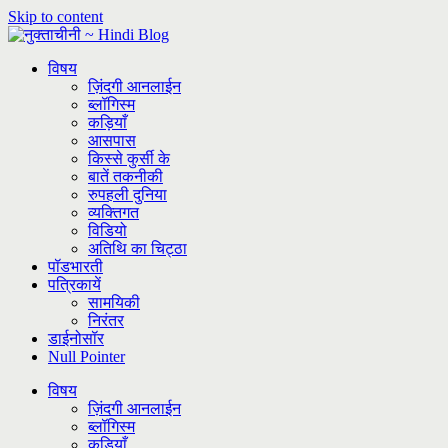
Skip to content
विषय
ज़िंदगी आनलाईन
ब्लॉगिस्म
कड़ियाँ
आसपास
किस्से कुर्सी के
बातें तकनीकी
रुपहली दुनिया
व्यक्तिगत
विडियो
अतिथि का चिट्ठा
पॉडभारती
पत्रिकायें
सामयिकी
निरंतर
डाईनोसॉर
Null Pointer
विषय
ज़िंदगी आनलाईन
ब्लॉगिस्म
कड़ियाँ