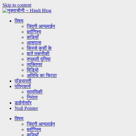
Skip to content
विषय
ज़िंदगी आनलाईन
ब्लॉगिस्म
कड़ियाँ
आसपास
किस्से कुर्सी के
बातें तकनीकी
रुपहली दुनिया
व्यक्तिगत
विडियो
अतिथि का चिट्ठा
पॉडभारती
पत्रिकायें
सामयिकी
निरंतर
डाईनोसॉर
Null Pointer
विषय
ज़िंदगी आनलाईन
ब्लॉगिस्म
कड़ियाँ