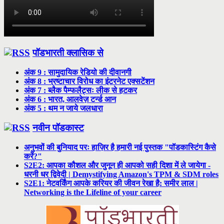
पॉडभारती क्लासिक से
अंक 9 : सामुदायिक रेडियो की दीवानगी
अंक 8 : भ्रष्टाचार विरोध का इंटरनेट एक्सटेंशन
अंक 7 : ब्लैक पैम्फलैट्सः लीक से हटकर
अंक 6 : भारत, आलवेज़ टर्न्ड आन
अंक 5 : थम न जाये जलधारा
नवीन पॉडकास्ट
अनुभवों की बुनियाद परः हाज़िर है हमारी नई पुस्तक "पॉडकास्टिंग कैसे
करें?"
S2E2: आपका कौशल और जुनून ही आपको सही दिशा में ले जायेगा -
धरनी धर द्विवेदी | Demystifying Amazon's TPM & SDM roles
S2E1: नेटवर्किंग आपके करियर की जीवन रेखा है: समीर लाल |
Networking is the Lifeline of your career