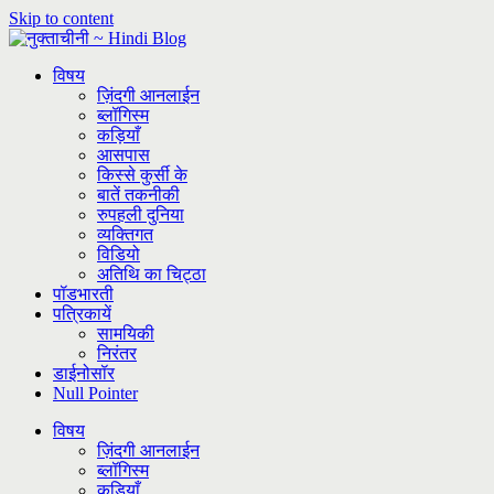
Skip to content
विषय
ज़िंदगी आनलाईन
ब्लॉगिस्म
कड़ियाँ
आसपास
किस्से कुर्सी के
बातें तकनीकी
रुपहली दुनिया
व्यक्तिगत
विडियो
अतिथि का चिट्ठा
पॉडभारती
पत्रिकायें
सामयिकी
निरंतर
डाईनोसॉर
Null Pointer
विषय
ज़िंदगी आनलाईन
ब्लॉगिस्म
कड़ियाँ