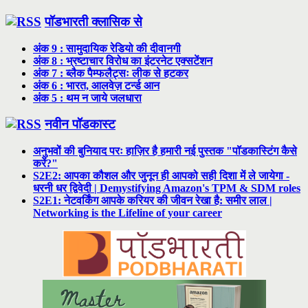
पॉडभारती क्लासिक से
अंक 9 : सामुदायिक रेडियो की दीवानगी
अंक 8 : भ्रष्टाचार विरोध का इंटरनेट एक्सटेंशन
अंक 7 : ब्लैक पैम्फलैट्सः लीक से हटकर
अंक 6 : भारत, आलवेज़ टर्न्ड आन
अंक 5 : थम न जाये जलधारा
नवीन पॉडकास्ट
अनुभवों की बुनियाद परः हाज़िर है हमारी नई पुस्तक "पॉडकास्टिंग कैसे
करें?"
S2E2: आपका कौशल और जुनून ही आपको सही दिशा में ले जायेगा -
धरनी धर द्विवेदी | Demystifying Amazon's TPM & SDM roles
S2E1: नेटवर्किंग आपके करियर की जीवन रेखा है: समीर लाल |
Networking is the Lifeline of your career