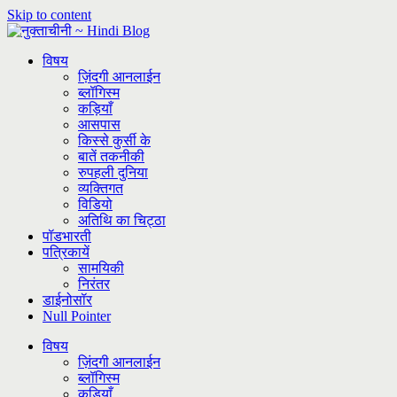
Skip to content
विषय
ज़िंदगी आनलाईन
ब्लॉगिस्म
कड़ियाँ
आसपास
किस्से कुर्सी के
बातें तकनीकी
रुपहली दुनिया
व्यक्तिगत
विडियो
अतिथि का चिट्ठा
पॉडभारती
पत्रिकायें
सामयिकी
निरंतर
डाईनोसॉर
Null Pointer
विषय
ज़िंदगी आनलाईन
ब्लॉगिस्म
कड़ियाँ