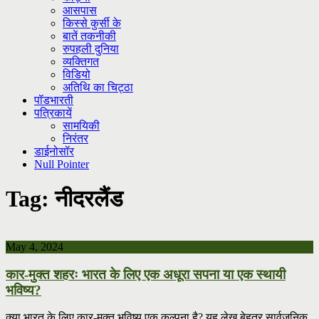
आसपास
किस्से कुर्सी के
बातें तकनीकी
रुपहली दुनिया
व्यक्तिगत
विडियो
अतिथि का चिट्ठा
पॉडभारती
पत्रिकायें
सामयिकी
निरंतर
डाईनोसॉर
Null Pointer
Tag:
नीदरलैंड
May 4, 2024
कार-मुक्त शहरः भारत के लिए एक अधूरा सपना या एक स्थायी
भविष्य?
क्या भारत के लिए कार-मुक्त भविष्य एक कल्पना है? यह लेख बेहतर सार्वजनिक