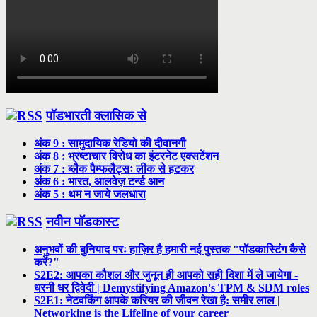
पॉडभारती क्लासिक से
अंक 9 : सामुदायिक रेडियो की दीवानगी
अंक 8 : भ्रष्टाचार विरोध का इंटरनेट एक्सटेंशन
अंक 7 : ब्लैक पैम्फलैट्सः लीक से हटकर
अंक 6 : भारत, आलवेज़ टर्न्ड आन
अंक 5 : थम न जाये जलधारा
नवीन पॉडकास्ट
अनुभवों की बुनियाद परः हाज़िर है हमारी नई पुस्तक "पॉडकास्टिंग कैसे
करें?"
S2E2: आपका कौशल और जुनून ही आपको सही दिशा में ले जायेगा -
धरनी धर द्विवेदी | Demystifying Amazon's TPM & SDM roles
S2E1: नेटवर्किंग आपके करियर की जीवन रेखा है: समीर लाल |
Networking is the Lifeline of your career