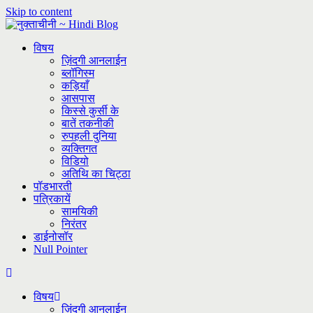
Skip to content
विषय
ज़िंदगी आनलाईन
ब्लॉगिस्म
कड़ियाँ
आसपास
किस्से कुर्सी के
बातें तकनीकी
रुपहली दुनिया
व्यक्तिगत
विडियो
अतिथि का चिट्ठा
पॉडभारती
पत्रिकायें
सामयिकी
निरंतर
डाईनोसॉर
Null Pointer
विषय
ज़िंदगी आनलाईन