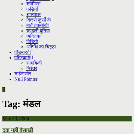
ब्लॉगिस्म
कड़ियाँ
आसपास
किस्से कुर्सी के
बातें तकनीकी
रुपहली दुनिया
व्यक्तिगत
विडियो
अतिथि का चिट्ठा
पॉडभारती
पत्रिकायें
सामयिकी
निरंतर
डाईनोसॉर
Null Pointer
Tag:
मंडल
May 23, 2006
दवा नहीं बैसाखी