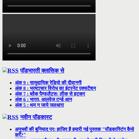
पॉडभारती क्लासिक से
अंक 9 : सामुदायिक रेडियो की दीवानगी
अंक 8 : भ्रष्टाचार विरोध का इंटरनेट एक्सटेंशन
अंक 7 : ब्लैक पैम्फलैट्सः लीक से हटकर
अंक 6 : भारत, आलवेज़ टर्न्ड आन
अंक 5 : थम न जाये जलधारा
नवीन पॉडकास्ट
अनुभवों की बुनियाद परः हाज़िर है हमारी नई पुस्तक "पॉडकास्टिंग कैसे
करें?"