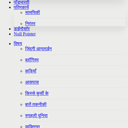
पॉडभारती
पत्रिकायें
सामयिकी
निरंतर
डाईनोसॉर
Null Pointer
विषय
ज़िंदगी आनलाईन
ब्लॉगिस्म
कड़ियाँ
आसपास
किस्से कुर्सी के
बातें तकनीकी
रुपहली दुनिया
व्यक्तिगत