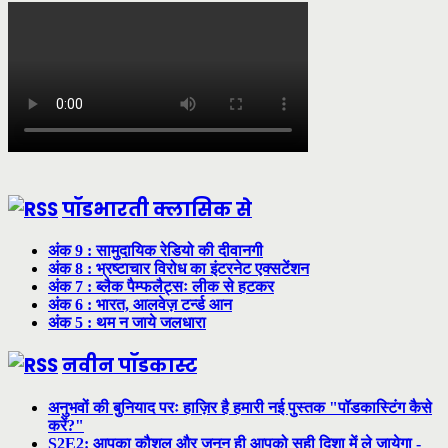
पॉडभारती क्लासिक से
अंक 9 : सामुदायिक रेडियो की दीवानगी
अंक 8 : भ्रष्टाचार विरोध का इंटरनेट एक्सटेंशन
अंक 7 : ब्लैक पैम्फलैट्सः लीक से हटकर
अंक 6 : भारत, आलवेज़ टर्न्ड आन
अंक 5 : थम न जाये जलधारा
नवीन पॉडकास्ट
अनुभवों की बुनियाद परः हाज़िर है हमारी नई पुस्तक "पॉडकास्टिंग कैसे
करें?"
S2E2: आपका कौशल और जुनून ही आपको सही दिशा में ले जायेगा -