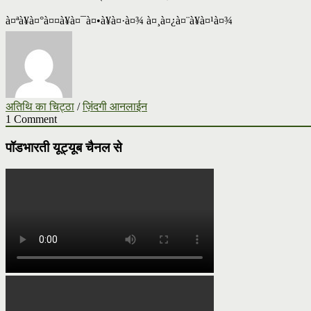
à¤ªà¥à¤°à¤¤à¥à¤¯à¤•à¥à¤·à¤¾ à¤¸à¤¿à¤¨à¥à¤¹à¤¾
अतिथि का चिट्ठा
/
ज़िंदगी आनलाईन
1 Comment
पॉडभारती यूट्यूब चैनल से