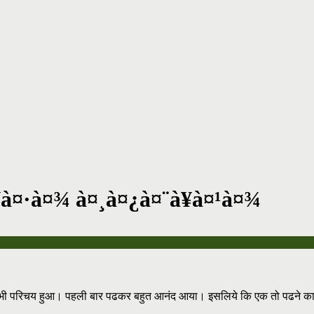
¥à¤·à¤¾ à¤¸à¤¿à¤¨à¥à¤¹à¤¾
े भी परिचय हुआ। पहली बार पढकर बहुत आनंद आया। इसलिये कि एक तो पढने का