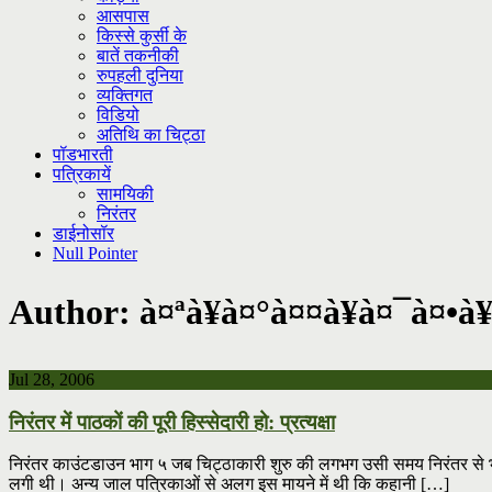
आसपास
किस्से कुर्सी के
बातें तकनीकी
रुपहली दुनिया
व्यक्तिगत
विडियो
अतिथि का चिट्ठा
पॉडभारती
पत्रिकायें
सामयिकी
निरंतर
डाईनोसॉर
Null Pointer
Author:
à¤ªà¥à¤°à¤¤à¥à¤¯à¤•à
Jul 28, 2006
निरंतर में पाठकों की पूरी हिस्सेदारी हो: प्रत्यक्षा
निरंतर काउंटडाउन भाग ५ जब चिट्ठाकारी शुरु की लगभग उसी समय निरंतर स
लगी थी। अन्य जाल पत्रिकाओं से अलग इस मायने में थी कि कहानी […]