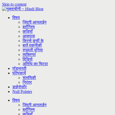
Skip to content
विषय
ज़िंदगी आनलाईन
ब्लॉगिस्म
कड़ियाँ
आसपास
किस्से कुर्सी के
बातें तकनीकी
रुपहली दुनिया
व्यक्तिगत
विडियो
अतिथि का चिट्ठा
पॉडभारती
पत्रिकायें
सामयिकी
निरंतर
डाईनोसॉर
Null Pointer
विषय
ज़िंदगी आनलाईन
ब्लॉगिस्म
कड़ियाँ