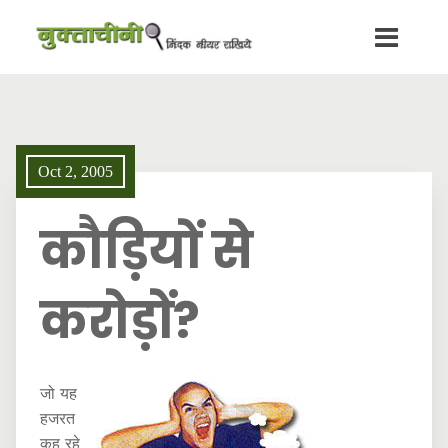
Oct 2, 2005
कौड़ियों से
करोड़ों?
जो यह
हजरत
कह रहे