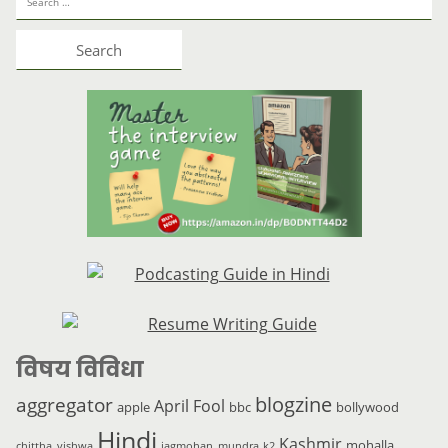
विषय विविधा
blogzine
aggregator
April Fool
apple
bbc
bollywood
Hindi
Kashmir
mohalla
chittha_vishwa
jagmohan_mundra
k2