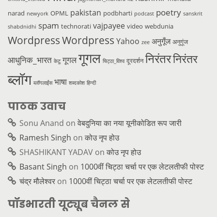
poetry
pakistan
narad
OPML
podbharti
newyork
podcast
sanskrit
spam
vajpayee
technorati
video
webdunia
shabdnidhi
Wordpress
Wordpress
Yahoo
अनुगूँज
अनुगूंज
zee
गूगल
निरंतर
निरंतर
आधुनिक_भारत
गूगल
दूरदर्शन
केटू
चिट्ठा_विश्व
ब्लॉग
भाषा
ब्लॉगलाईंस
शब्दकोश
हिन्दी
पाठक उवाच
Sonu Anand
on
वेबदुनिया का नया यूनीकोडित रूप जारी
Ramesh Singh
on
कोउ नृप होउ
SHASHIKANT YADAV
on
कोउ नृप होउ
Basant Singh
on
1000वीं चिट्ठा चर्चा पर एक लेटलतीफी पोस्ट
चंद्र मौलेश्वर
on
1000वीं चिट्ठा चर्चा पर एक लेटलतीफी पोस्ट
पॉडभारती यूट्यूब चैनल से