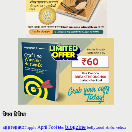
विषय विविधा
blogzine
aggregator
April Fool
apple
bbc
bollywood
chittha_vishwa