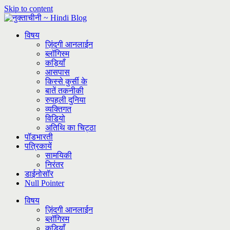
Skip to content
विषय
ज़िंदगी आनलाईन
ब्लॉगिस्म
कड़ियाँ
आसपास
किस्से कुर्सी के
बातें तकनीकी
रुपहली दुनिया
व्यक्तिगत
विडियो
अतिथि का चिट्ठा
पॉडभारती
पत्रिकायें
सामयिकी
निरंतर
डाईनोसॉर
Null Pointer
विषय
ज़िंदगी आनलाईन
ब्लॉगिस्म
कड़ियाँ