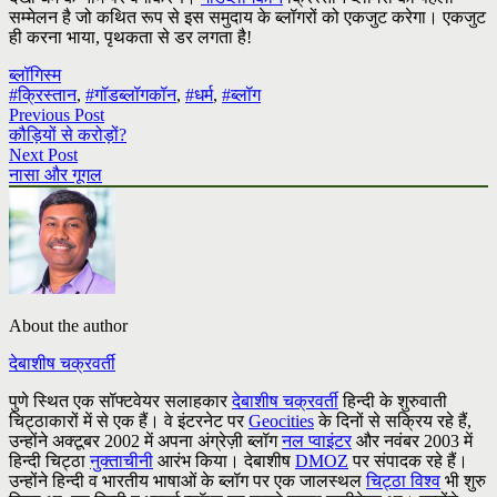
सम्मेलन है जो कथित रूप से इस समुदाय के ब्लॉगरों को एकजुट करेगा। एकजुट
ही करना भाया, पृथकता से डर लगता है!
ब्लॉगिस्म
#क्रिस्तान
,
#गॉडब्लॉगकॉन
,
#धर्म
,
#ब्लॉग
Previous Post
कौड़ियों से करोड़ों?
Next Post
नासा और गूगल
About the author
देबाशीष चक्रवर्ती
पुणे स्थित एक सॉफ्टवेयर सलाहकार
देबाशीष चक्रवर्ती
हिन्दी के शुरुवाती
चिट्ठाकारों में से एक हैं। वे इंटरनेट पर
Geocities
के दिनों से सक्रिय रहे हैं,
उन्होंने अक्टूबर 2002 में अपना अंग्रेज़ी ब्लॉग
नल प्वाइंटर
और नवंबर 2003 में
हिन्दी चिट्ठा
नुक्ताचीनी
आरंभ किया। देबाशीष
DMOZ
पर संपादक रहे हैं।
उन्होंने हिन्दी व भारतीय भाषाओं के ब्लॉग पर एक जालस्थल
चिट्ठा विश्व
भी शुरु