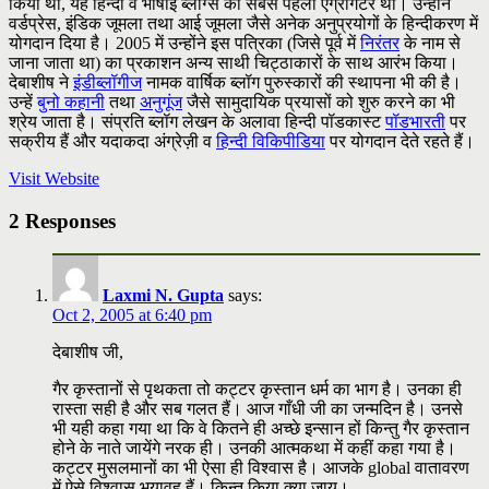
किया था, यह हिन्दी व भाषाई ब्लॉग्स का सबसे पहला एग्रीगेटर था। उन्होंने
वर्डप्रेस, इंडिक जूमला तथा आई जूमला जैसे अनेक अनुप्रयोगों के हिन्दीकरण में
योगदान दिया है। 2005 में उन्होंने इस पत्रिका (जिसे पूर्व में
निरंतर
के नाम से
जाना जाता था) का प्रकाशन अन्य साथी चिट्ठाकारों के साथ आरंभ किया।
देबाशीष ने
इंडीब्लॉगीज
नामक वार्षिक ब्लॉग पुरुस्कारों की स्थापना भी की है।
उन्हें
बुनो कहानी
तथा
अनुगूंज
जैसे सामुदायिक प्रयासों को शुरु करने का भी
श्रेय जाता है। संप्रति ब्लॉग लेखन के अलावा हिन्दी पॉडकास्ट
पॉडभारती
पर
सक्रीय हैं और यदाकदा अंग्रेज़ी व
हिन्दी विकिपीडिया
पर योगदान देते रहते हैं।
Visit Website
2 Responses
Laxmi N. Gupta
says:
Oct 2, 2005 at 6:40 pm
देबाशीष जी,
गैर कृस्तानों से पृथकता तो कट्टर कृस्तान धर्म का भाग है। उनका ही
रास्ता सही है और सब गलत हैं। आज गाँधी जी का जन्मदिन है। उनसे
भी यही कहा गया था कि वे कितने ही अच्छे इन्सान हों किन्तु गैर कृस्तान
होने के नाते जायेंगे नरक ही। उनकी आत्मकथा में कहीं कहा गया है।
कट्टर मुसलमानों का भी ऐसा ही विश्वास है। आजके global वातावरण
में ऐसे विश्वास भयावह हैं। किन्तु किया क्या जाय।