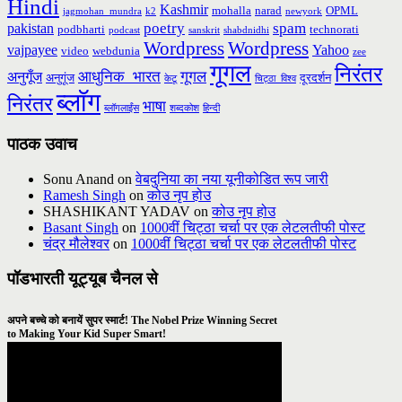
Hindi
Kashmir
mohalla
narad
OPML
jagmohan_mundra
k2
newyork
poetry
spam
pakistan
podbharti
technorati
podcast
sanskrit
shabdnidhi
Wordpress
Wordpress
vajpayee
Yahoo
video
webdunia
zee
गूगल
निरंतर
आधुनिक_भारत
गूगल
अनुगूँज
अनुगूंज
दूरदर्शन
केटू
चिट्ठा_विश्व
ब्लॉग
निरंतर
भाषा
ब्लॉगलाईंस
शब्दकोश
हिन्दी
पाठक उवाच
Sonu Anand
on
वेबदुनिया का नया यूनीकोडित रूप जारी
Ramesh Singh
on
कोउ नृप होउ
SHASHIKANT YADAV
on
कोउ नृप होउ
Basant Singh
on
1000वीं चिट्ठा चर्चा पर एक लेटलतीफी पोस्ट
चंद्र मौलेश्वर
on
1000वीं चिट्ठा चर्चा पर एक लेटलतीफी पोस्ट
पॉडभारती यूट्यूब चैनल से
अपने बच्चे को बनायें सुपर स्मार्ट! The Nobel Prize Winning Secret
to Making Your Kid Super Smart!