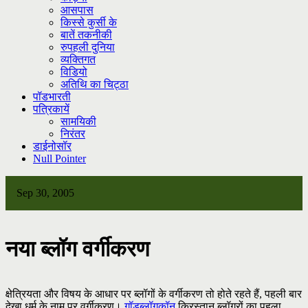
आसपास
किस्से कुर्सी के
बातें तकनीकी
रुपहली दुनिया
व्यक्तिगत
विडियो
अतिथि का चिट्ठा
पॉडभारती
पत्रिकायें
सामयिकी
निरंतर
डाईनोसॉर
Null Pointer
Sep 30, 2005
नया ब्लॉग वर्गीकरण
क्षेत्रियता और विषय के आधार पर ब्लॉगों के वर्गीकरण तो होते रहते हैं, पहली बार
देखा धर्म के नाम पर वर्गीकरण।
गॉडब्लॉगकॉन
क्रिस्तान ब्लॉगरों का पहला