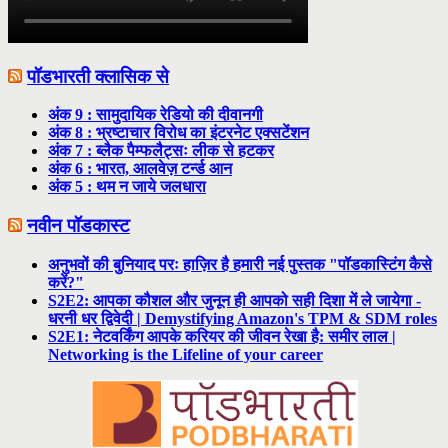
पॉडभारती क्लासिक से
अंक 9 : सामुदायिक रेडियो की दीवानगी
अंक 8 : भ्रष्टाचार विरोध का इंटरनेट एक्सटेंशन
अंक 7 : ब्लैक पैम्फलैट्सः लीक से हटकर
अंक 6 : भारत, आलवेज़ टर्न्ड आन
अंक 5 : थम न जाये जलधारा
नवीन पॉडकास्ट
अनुभवों की बुनियाद परः हाज़िर है हमारी नई पुस्तक "पॉडकास्टिंग कैसे
करें?"
S2E2: आपका कौशल और जुनून ही आपको सही दिशा में ले जायेगा -
धरनी धर द्विवेदी | Demystifying Amazon's TPM & SDM roles
S2E1: नेटवर्किंग आपके करियर की जीवन रेखा है: समीर लाल |
Networking is the Lifeline of your career