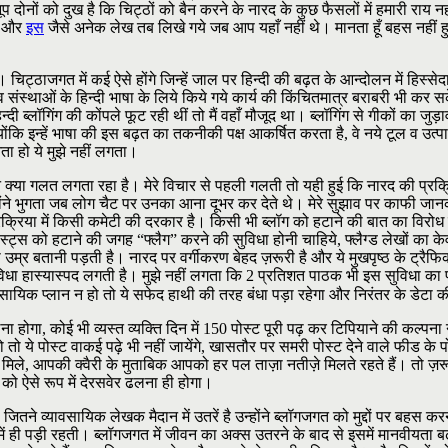
 दोनों को दुख है कि चिट्ठों को बैन करने के नारद के कुछ फैसलों में हमारी राय 
और
इस
जैसे अनेक लेख तब लिखे गये जब आप यहाँ नहीं थे। मानता हूँ बहस नहीं 
ठाजगत में कई ऐसे होंगे जिन्हें जाल पर हिन्दी की बढ़त के आन्दोलन में हिस्सेदारी 
ंस्थाओं के हिन्दी भाषा के लिये किये गये कार्य की किंचितमात्र बराबरी भी कर सके
िन्दी ब्लॉगिंग की कोंपले फूट रही थीं तो मैं वहाँ मौजूद था। ब्लॉगिंग से गीकों का
योंकि इन्हें भाषा की इस बढ़त का तकनीकी पक्ष आकर्षित करता है, वे नये टूल व उत्पा
ता हो ये मुझे नहीं लगता।
ुझे क्या गलत लगता रहा है। मेरे विचार से पहली गलती तो यही हुई कि नारद की प्रक्
ंने भुगता जब लोग चैट पर उनका आना दूभर कर देते थे। मेरे सुझाव पर काफी जानकारि
रक्रिया में किसी कमेटी की दरकार है। किसी भी ब्लॉग को हटाने की बात का विरोध 
्स को हटाने की जगह “फ्लैग” करने की सुविधा होनी चाहिये, फ्लैग्ड लेखों का केव
 उम्र बतानी पड़ती है। नारद पर वर्गीकरण बेहद ज़रूरी है और ये मुखपृष्ठ के ट्रै
 सुविधा हास्यास्पद लगती है। मुझे नहीं लगता कि 2 प्रतिशत पाठक भी इस सुविधा का
वसायिक प्लान न हो तो ये सफेद हाथी की तरह बंधा पड़ा रहेगा और निरंतर के डेटा 
लना होगा, कोई भी व्यस्त व्यक्ति दिन में 150 पोस्ट पूरी पढ़ कर टिपियाने की कल्प
तो ये पोस्ट वाकई पढ़े भी नहीं जायेंगे, खासतौर पर समरी पोस्ट देने वाले फीड के पो
िले, आपकी क्वैरी के मुताबिक आपको हर पल ताज़ा नतीज़े मिलते रहते हैं। तो ज़
को ऐसे रूप में देरसवेर ढलना ही होगा।
 जितने व्यावसायिक लेखक मैदान में उतरें है उन्होंने ब्लॉगजगत को मुद्दों पर ब
न में ही पड़ी रहती। ब्लॉगजगत में जीवन का अक्स उतरने के बाद से इसमें मानवीयता