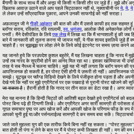
बैंगाणी के साथ साथ मैं और अनूप भी किसी न किसी तौर पर जुड़े हैं। मुझे और अनूप
खिलाफ आवाज़ उठाने वाले आप पहले चिट्ठाकार नहीं थे, नुक्ताचीनी पर
ये
,
ये
,
ये
ले लेकर उन्हें साँप्रदायिक पुकारा, आपने उनकी साफगोई को नहीं सराहा।
अफ़लातून जी ने
गीकी अहंकार
की बात की और मैं उससे काफी हद तक सहमत हूं। चिट्
ब्लॉगर सराय, रविकांत, रवि रतलामी,
स्व. धनंजय
, आलोक जैसे अनेकानेक लोगों व स
पनपीं। मैंने देसीपंडित के लिये
एक लेख
में लिखा था कि मैं भाग्यशाली हूं की जब ह
बारे में जानकारी की तुलना करना भी जायज नहीं, ये गीक शायद इसलिये जुड़े हैं क्
चाहते हैं। पर सूझबूझ पर लोहा लेने के लिये कोई इंटरनेट पर समय ज़ाया करने आ
यह जानते हुये कि परउपदेश कुशल बहुतेरे, मैं यह लिखना चाहता हूं कि नारद में म
उन्हें तब नारद के सुप्रीमो होने का आनंद मिल रहा था। इसका खामियाजा भी उन्हो
तरह ये सब नैपथ्य में चलना चाहिये। मुझे यह भी नहीं लगता कि ब्लॉग चयन की प्
आपत्तिजनक हो सकती है, हर पोस्ट ऐसी होगी ये ज़रूरी तो नहीं। आपत्तिजनक पोस्ट
समझे। यूट्यूब पर फ्लैग्ड विडियो देखने के लिये पंजीकृत होना पड़ता है और अपनी
देखे गये कि नहीं पर मुझे एग्रीगेटर्स पर एक पखवाड़े से पुरानी पोस्ट खोजने की
जा सकता है
। हैरानी होती है कि नारद पर तीन साल का डेटा रखा है। अगर व्या
मेरा यह मानना है कि हिन्दी चिट्ठों की आतिशी बढ़त देखते हुये एग्रीगेटर्स को बद
पोस्ट बिना पढ़े ही टिप्पणी लिखें। और एग्रीगेटर अगर सारी सामग्री ही परोसता हो 
गूगल समाचार पृष्ठ पर आप खोज करें और आपकी खोज के परिणाम फीड के रुप में म
आपको चुनी हुई या/और पर्सनलाईज़्ड सामग्री दे कर समय बचा सकें। चिट्ठाचर्चा 
जाते जाते मुहल्ला युग की एक तारीफ किये बिना नहीं रह सकता। “पोस्ट मुहल्ला”
बात होती तो पंगा न लेने के बात पर मैं ये पोस्ट कभी लिखता ही नहीं। मन की म