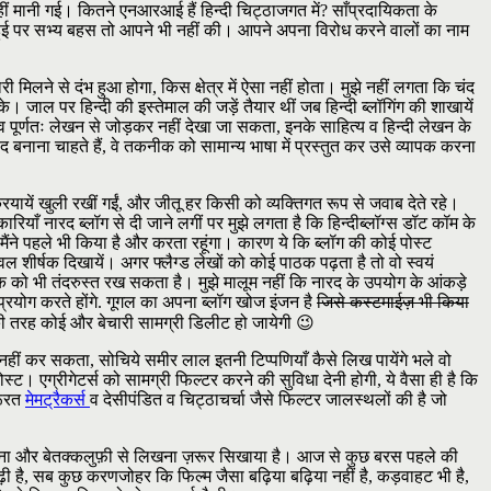
नहीं मानी गई। कितने एनआरआई हैं हिन्दी चिट्ठाजगत में? साँप्रदायिकता के
हुई पर सभ्य बहस तो आपने भी नहीं की। आपने अपना विरोध करने वालों का नाम
मिलने से दंभ हुआ होगा, किस क्षेत्र में ऐसा नहीं होता। मुझे नहीं लगता कि चंद
। जाल पर हिन्दी की इस्तेमाल की जड़ें तैयार थीं जब हिन्दी ब्लॉगिंग की शाखायें
 जुड़ाव पूर्णतः लेखन से जोड़कर नहीं देखा जा सकता, इनके साहित्य व हिन्दी लेखन के
द बनाना चाहते हैं, वे तकनीक को सामान्य भाषा में प्रस्तुत कर उसे व्यापक करना
रियायें खुली रखीं गईं, और जीतू हर किसी को व्यक्तिगत रूप से जवाब देते रहे।
याँ नारद ब्लॉग से दी जाने लगीं पर मुझे लगता है कि हिन्दीब्लॉग्स डॉट कॉम के
मैंने पहले भी किया है और करता रहूंगा। कारण ये कि ब्लॉग की कोई पोस्ट
ल शीर्षक दिखायें। अगर फ्लैग्ड लेखों को कोई पाठक पढ़ता है तो वो स्वयं
फिक को भी तंदरुस्त रख सकता है। मुझे मालूम नहीं कि नारद के उपयोग के आंकड़े
 प्रयोग करते होंगे. गूगल का अपना ब्लॉग खोज इंजन है
जिसे कस्टमाईज़ भी किया
की तरह कोई और बेचारी सामग्री डिलीट हो जायेगी 😉
ना नहीं कर सकता, सोचिये समीर लाल इतनी टिप्पणियाँ कैसे लिख पायेंगे भले वो
स्ट। एग्रीगेटर्स को सामग्री फिल्टर करने की सुविधा देनी होगी, ये वैसा ही है कि
रूरत
मेमट्रैकर्स
व देसीपंडित व चिट्ठाचर्चा जैसे फिल्टर जालस्थलों की है जो
हस करना और बेतक्कलुफ़ी से लिखना ज़रूर सिखाया है। आज से कुछ बरस पहले की
 बढ़ी है, सब कुछ करणजोहर कि फिल्म जैसा बढ़िया बढ़िया नहीं है, कड़वाहट भी है,