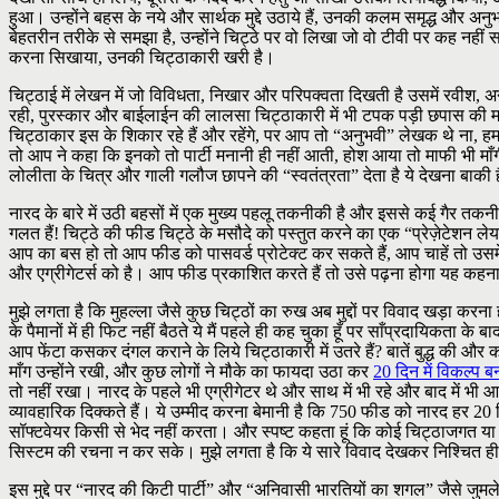
हुआ। उन्होंने बहस के नये और सार्थक मुद्दे उठाये हैं, उनकी कलम समृद्ध और अ
बेहतरीन तरीके से समझा है, उन्होंने चिट्ठे पर वो लिखा जो वो टीवी पर कह नहीं स
करना सिखाया, उनकी चिट्ठाकारी खरी है।
चिट्ठाई में लेखन में जो विविधता, निखार और परिपक्वता दिखती है उसमें रवीश, अ
रही, पुरस्कार और बाईलाईन की लालसा चिट्ठाकारी में भी टपक पड़ी छपास की महा
चिट्ठाकार इस के शिकार रहे हैं और रहेंगे, पर आप तो “अनुभवी” लेखक थे ना, हम अ
तो आप ने कहा कि इनको तो पार्टी मनानी ही नहीं आती, होश आया तो माफी भी मा
लोलीता के चित्र और गाली गलौज छापने की “स्वतंत्रता” देता है ये देखना बाकी है। 
नारद के बारे में उठी बहसों में एक मुख्य पहलू तकनीकी है और इससे कई गैर त
गलत हैं! चिट्ठे की फीड चिट्ठे के मसौदे को पस्तुत करने का एक “प्रेज़ेटेशन ल
आप का बस हो तो आप फीड को पासवर्ड प्रोटेक्ट कर सकते हैं, आप चाहें तो उसमें 
और एग्रीगेटर्स को है। आप फीड प्रकाशित करते हैं तो उसे पढ़ना होगा यह कहना
मुझे लगता है कि मुहल्ला जैसे कुछ चिट्ठों का रुख अब मुद्दों पर विवाद खड़ा कर
के पैमानों में ही फिट नहीं बैठते ये मैं पहले ही कह चुका हूँ पर साँप्रदायिकत
आप फेंटा कसकर दंगल कराने के लिये चिट्ठाकारी में उतरे हैं? बातें बुद्ध की और क
माँग उन्होंने रखी, और कुछ लोगों ने मौके का फायदा उठा कर
20 दिन में विकल्प ब
तो नहीं रखा। नारद के पहले भी एग्रीगेटर थे और साथ में भी रहे और बाद में भी आये
व्यावहारिक दिक्कते हैं। ये उम्मीद करना बेमानी है कि 750 फीड को नारद हर 20 
सॉफ्टवेयर किसी से भेद नहीं करता। और स्पष्ट कहता हूं कि कोई चिट्ठाजगत या ब्
सिस्टम की रचना न कर सके। मुझे लगता है कि ये सारे विवाद देखकर निश्चित ही क
इस मुद्दे पर “नारद की किटी पार्टी” और “अनिवासी भारतियों का शगल” जैसे जुमल