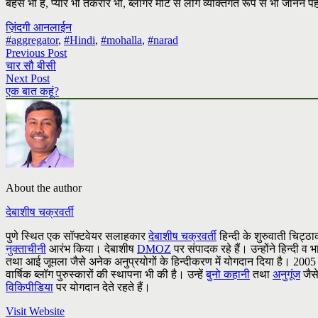
बहस भी है, प्यार भी तकरार भी, ब्लॉगर मीट से लोग व्यक्तिगत रूप से भी जानने प
ज़िंदगी आनलाईन
#aggregator
,
#Hindi
,
#mohalla
,
#narad
Previous Post
चार सौ बीसी
Next Post
एक बात कहूं?
About the author
देबाशीष चक्रवर्ती
पुणे स्थित एक सॉफ्टवेयर सलाहकार
देबाशीष चक्रवर्ती
हिन्दी के शुरुवाती चिट्ठाक
नुक्ताचीनी
आरंभ किया। देबाशीष
DMOZ
पर संपादक रहे हैं। उन्होंने हिन्दी
तथा आई जूमला जैसे अनेक अनुप्रयोगों के हिन्दीकरण में योगदान दिया है। 2005 में उ
वार्षिक ब्लॉग पुरुस्कारों की स्थापना भी की है। उन्हें
बुनो कहानी
तथा
अनुगूंज
जैसे
विकिपीडिया
पर योगदान देते रहते हैं।
Visit Website