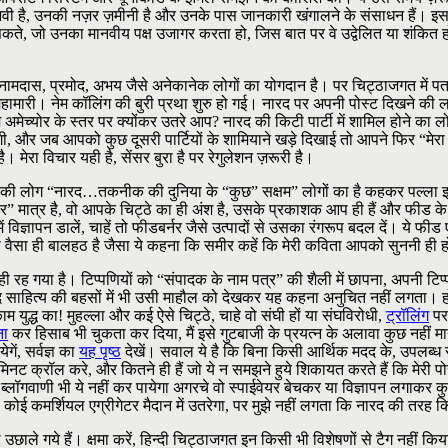
नुभवी है, उनकी नज़र ज़मीनी है और उनके पास जानकारी खंगालने के संसाधन हैं। इस 
कते, जो उनका मानवीय पक्ष उजागर करता हो, जिस बात पर वे उद्वेलित या शंकित हों, 
नामदास, प्रमोद, अभय जैसे अनेकानेक लोगों का योगदान है। पर चिट्ठाजगत में पत्र
मारी। नेम कॉलिंग की बुरी प्रथा शुरु हो गई। नारद पर अपनी पोस्ट दिखने की ला
मेच्योर के स्तर पर क्योंकर उतरे आप? नारद की किटी पार्टी में शामिल होने का लोभ 
ँगी, और जब आपको कुछ दूसरी पार्टियों के शामियाने खड़े दिखाई तो आपने फिर “मेर
मेरा विचार यही है, सेंसर बुरा है पर रेगुलेशन ज़रूरी है।
कनीकी लोग “नारद…तकनीक की दुनिया के “कुछ” सक्षम” लोगों का है कहकर पल्ला झा
ेयर” मात्र है, वो आपके चिट्ठे का ही अंश है, उसके प्रकाशक आप ही हैं और फीड क
विज्ञापन डालें, चाहें तो फीडबर्नर जैसे उत्पादों से उसका रंगरूप बदल दें। ये 
 वैसा ही बालहठ है जैसा ये कहना कि समीर कहें कि मेरी कविता आपको सुननी ही 
ना ही रह गया है। टिप्पणियों को “संपादक के नाम पत्र” की शैली में छापना, अपनी
ा के बाद साहित्य की बहसों में भी उसी माहौल को देखकर यह कहना अनुचित नहीं लगता। 
ाम युद्ध का! मुहल्ला और कई ऐसे चिट्ठे, चाहे वो संघी हों या संघविरोधी,
ट्रॉलिंग
पर 
ना
कर हिसाब भी चुकता कर दिया, मैं इसे गुटबाजी के प्रयत्न के अलावा कुछ नहीं मानु
गें, सर्वज्ञ का
यह पृष्ठ
देखें। सवाल ये है कि बिना किसी आर्थिक मदद के, उपलब्ध स
मिनट क्रॉल करे, और कितने ही हैं जो ये न समझने हुये शिकायत करते हैं कि मेरी 
लॉगवाणी भी ये नहीं कर पायेगा अगरचे वो स्पाईवेयर बेचकर या विज्ञापन लगाकर कुछ 
ोई कमर्शियल एग्रीगेटर मैदान में उतरेगा, पर मुझे नहीं लगता कि नारद की तरह क
े उछाले गये हैं। क्षमा करें, हिन्दी चिट्ठाजगत इन किसी भी विशेषणों से टैग न