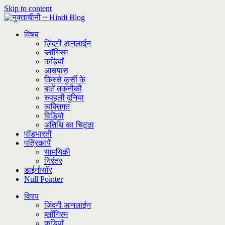
Skip to content
विषय
ज़िंदगी आनलाईन
ब्लॉगिस्म
कड़ियाँ
आसपास
किस्से कुर्सी के
बातें तकनीकी
रुपहली दुनिया
व्यक्तिगत
विडियो
अतिथि का चिट्ठा
पॉडभारती
पत्रिकायें
सामयिकी
निरंतर
डाईनोसॉर
Null Pointer
विषय
ज़िंदगी आनलाईन
ब्लॉगिस्म
कड़ियाँ