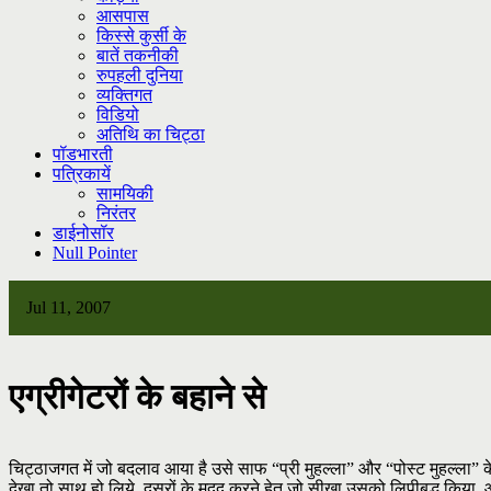
आसपास
किस्से कुर्सी के
बातें तकनीकी
रुपहली दुनिया
व्यक्तिगत
विडियो
अतिथि का चिट्ठा
पॉडभारती
पत्रिकायें
सामयिकी
निरंतर
डाईनोसॉर
Null Pointer
Jul 11, 2007
एग्रीगेटरों के बहाने से
चिट्ठाजगत में जो बदलाव आया है उसे साफ “प्री मुहल्ला” और “पोस्ट मुहल्ला” क
देखा तो साथ हो लिये, दूसरों के मदद करने हेतु जो सीखा उसको लिपीबद्ध किया