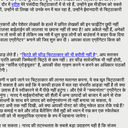
दौर में
रवीश
मेरे पसंदीदा चिट्ठाकारों में से रहे हैं, उन्होंने इस मीडीयम को सबसे
उन्होंने वो लिखा जो उनके मन में चल रहा है, उन्होंने ईमानदारी से चिट्ठाकारी
कारों और पेशेवर लेखकों के हल्ले में छपित लेखकों की इन फाईटिंग छुपी नहीं
लसा बाईलाईन की लालसा या छपास नहीं तो क्या है? आप अकेले नहीं हैं, अनेकों
तो सभी को है लेकिन जब नशे में धुत्त कुछ लोगों को बाउंसर्स ने बाहर फेंक दिया
ा वाला एग्रीगेटर” बनाने की जिद शुरु कर दी। आपका वाला एग्रीगेटर किस को
ड़ लेते हैं। “
चिट्ठे की फीड चिट्ठाकार की भी बपौती नहीं है
“, आप सरासर
े प्रति आपकी जिम्मेवारी चिट्ठे से कम नही। हर फीड सार्वजनिक भी नहीं होती,
फीड एक “सर्विस प्रोड्यूसर” है, आपकी सेवा ग्रहण करने न करने का अधिकार पाठकों
होगी।
 टिप्पणी न छापे जाने पर चिट्ठाकार की लानत मलानत करना, ये सब मूल चिट्ठाकारी
हो सकता है आप कहें कि ये काफी हाउस में चल रहा संभ्राँत आड्डा नहीं है तो क्या
उतारू हैं ये स्वीकारने से मैं पीछे नहीं हटुंगा। और ऐसे में “समानांतर” एग्रीगेटर के
ंगा। नारद ने माईक्रोसॉफ्ट की शैली में अन्य उत्पादों को बाजार में आने से रोक
ाधनों के साथ बने उत्पाद को सर्वगुणसंपन्न तो नहीं बनाया जा सकता, ये
पोस्ट अभी तक नहीं दिखी, अरे क्या आपकी पोस्ट को जीतू नकेल डाल रोके रखे हैं?
कमाई न करे और लोड बैलेंसिंग जैसे मुद्दों को ध्यान में रख कर एक स्केलेबल
िसी को भी सामुदायिक प्रयास के रुप में पहचाना जायेगा।
हीं किया जा सकता। नारद की तटस्थतता के सबसे बड़ा उदाहरण यही है कि संजय