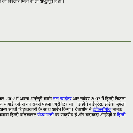
जो विस्तार मिला वो तो अभूतपूर्व है ही।
टूबर 2002 में अपना अंग्रेज़ी ब्लॉग
नल प्वाइंटर
और नवंबर 2003 में हिन्दी चिट्ठा
 व भाषाई ब्लॉग्स का सबसे पहला एग्रीगेटर था। उन्होंने वर्डप्रेस, इंडिक जूमला
अन्य साथी चिट्ठाकारों के साथ आरंभ किया। देबाशीष ने
इंडीब्लॉगीज
नामक
 अलावा हिन्दी पॉडकास्ट
पॉडभारती
पर सक्रीय हैं और यदाकदा अंग्रेज़ी व
हिन्दी