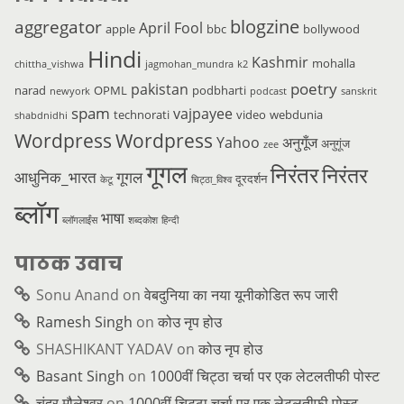
blogzine
aggregator
April Fool
apple
bbc
bollywood
Hindi
Kashmir
mohalla
chittha_vishwa
jagmohan_mundra
k2
poetry
pakistan
narad
OPML
podbharti
newyork
podcast
sanskrit
spam
vajpayee
technorati
video
webdunia
shabdnidhi
Wordpress
Wordpress
Yahoo
अनुगूँज
अनुगूंज
zee
गूगल
निरंतर
निरंतर
आधुनिक_भारत
गूगल
दूरदर्शन
केटू
चिट्ठा_विश्व
ब्लॉग
भाषा
ब्लॉगलाईंस
शब्दकोश
हिन्दी
पाठक उवाच
Sonu Anand
on
वेबदुनिया का नया यूनीकोडित रूप जारी
Ramesh Singh
on
कोउ नृप होउ
SHASHIKANT YADAV
on
कोउ नृप होउ
Basant Singh
on
1000वीं चिट्ठा चर्चा पर एक लेटलतीफी पोस्ट
चंद्र मौलेश्वर
on
1000वीं चिट्ठा चर्चा पर एक लेटलतीफी पोस्ट