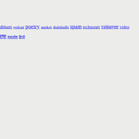
poetry
spam
vajpayee
dbharti
technorati
video
podcast
sanskrit
shabdnidhi
भाषा
शब्दकोश
हिन्दी