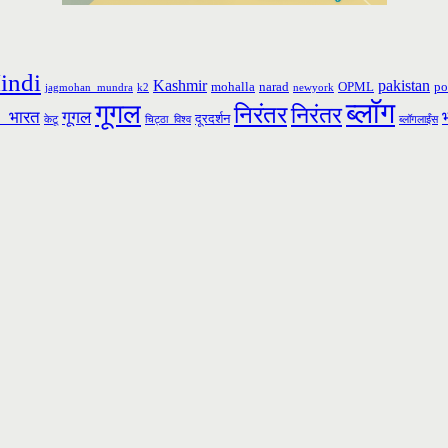
indi
Kashmir
pakistan
mohalla
narad
OPML
po
jagmohan_mundra
k2
newyork
ब्लॉग
गूगल
निरंतर
निरंतर
_भारत
गूगल
दूरदर्शन
केटू
चिट्ठा_विश्व
ब्लॉगलाईंस