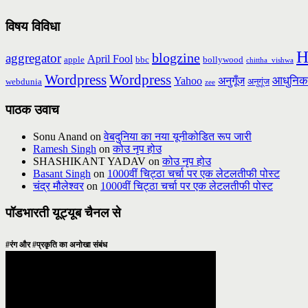
विषय विविधा
H
blogzine
aggregator
April Fool
apple
bbc
bollywood
chittha_vishwa
Wordpress
Wordpress
आधुनिक
Yahoo
अनुगूँज
webdunia
अनुगूंज
zee
पाठक उवाच
Sonu Anand
on
वेबदुनिया का नया यूनीकोडित रूप जारी
Ramesh Singh
on
कोउ नृप होउ
SHASHIKANT YADAV
on
कोउ नृप होउ
Basant Singh
on
1000वीं चिट्ठा चर्चा पर एक लेटलतीफी पोस्ट
चंद्र मौलेश्वर
on
1000वीं चिट्ठा चर्चा पर एक लेटलतीफी पोस्ट
पॉडभारती यूट्यूब चैनल से
#रंग और #प्रकृति का अनोखा संबंध