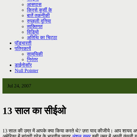
आसपास
किस्से कुर्सी के
बातें तकनीकी
रुपहली दुनिया
व्यक्तिगत
विडियो
अतिथि का चिट्ठा
पॉडभारती
पत्रिकायें
सामयिकी
निरंतर
डाईनोसॉर
Null Pointer
Jul 24, 2007
13 साल का सीईओ
13 साल की उम्र में आपके क्या किया करते थे? ज़रा याद कीजीये। आप शायद अपनी 
अमेरिका में सांतवी ग्रेड के भारतीय छात्र
अंशुल समर
इसी उम्र में अपनी कंपनी खो