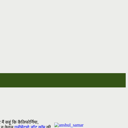
ं कहूं कि कैलिफोर्निया,
ने न केवल
एलीमेंट्यो डॉट कॉम
की