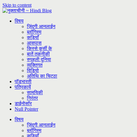
Skip to content
विषय
ज़िंदगी आनलाईन
ब्लॉगिस्म
कड़ियाँ
आसपास
किस्से कुर्सी के
बातें तकनीकी
रुपहली दुनिया
व्यक्तिगत
विडियो
अतिथि का चिट्ठा
पॉडभारती
पत्रिकायें
सामयिकी
निरंतर
डाईनोसॉर
Null Pointer
विषय
ज़िंदगी आनलाईन
ब्लॉगिस्म
कड़ियाँ