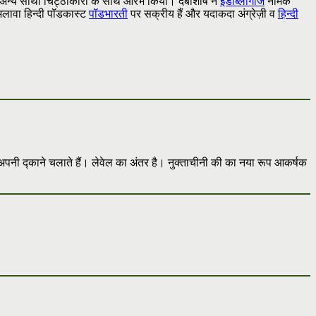
अन्य साथी चिट्ठाकारों के साथ आरंभ किया। देबाशीष ने
इंडीब्लॉगीज
नामक
 अलावा हिन्दी पॉडकास्ट
पॉडभारती
पर सक्रीय हैं और यदाकदा अंग्रेज़ी व
हिन्दी
अपनी द्काने चलाते हैं। लेवेल का अंतर है। नुक्ताचीनी की का नया रूप आकर्षक