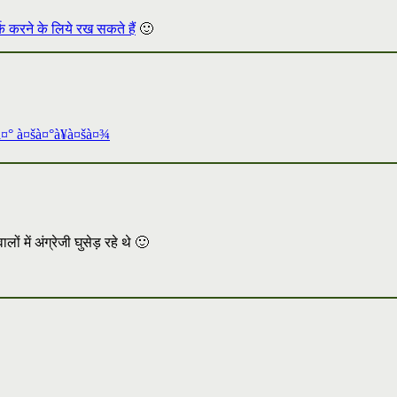
्क करने के लिये रख सकते हैं
🙂
¤° à¤šà¤°à¥à¤šà¤¾
ं में अंग्रेजी घुसेड़ रहे थे 🙂