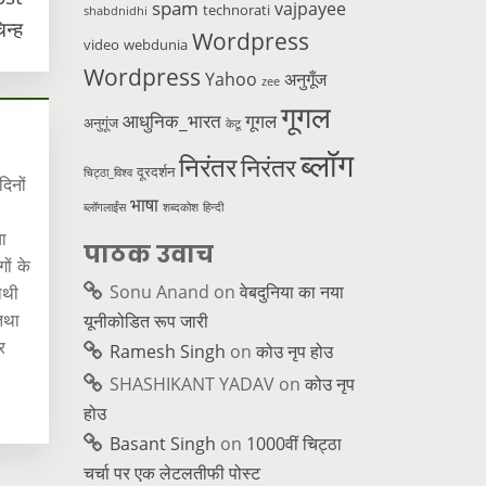
spam
vajpayee
technorati
shabdnidhi
िन्ह
Wordpress
video
webdunia
Wordpress
Yahoo
अनुगूँज
zee
गूगल
आधुनिक_भारत
गूगल
अनुगूंज
केटू
ब्लॉग
निरंतर
निरंतर
दूरदर्शन
चिट्ठा_विश्व
दिनों
भाषा
ब्लॉगलाईंस
शब्दकोश
हिन्दी
ा
पाठक उवाच
ों के
Sonu Anand
on
वेबदुनिया का नया
ाथी
था
यूनीकोडित रूप जारी
र
Ramesh Singh
on
कोउ नृप होउ
SHASHIKANT YADAV
on
कोउ नृप
होउ
Basant Singh
on
1000वीं चिट्ठा
चर्चा पर एक लेटलतीफी पोस्ट