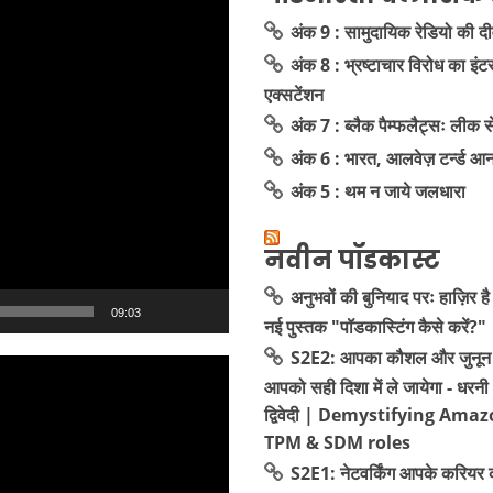
अंक 9 : सामुदायिक रेडियो की द
अंक 8 : भ्रष्टाचार विरोध का इंट
एक्सटेंशन
अंक 7 : ब्लैक पैम्फलैट्सः लीक
अंक 6 : भारत, आलवेज़ टर्न्ड आ
अंक 5 : थम न जाये जलधारा
नवीन पॉडकास्ट
अनुभवों की बुनियाद परः हाज़िर है
09:03
नई पुस्तक "पॉडकास्टिंग कैसे करें?"
S2E2: आपका कौशल और जुनून 
आपको सही दिशा में ले जायेगा - धरनी
द्विवेदी | Demystifying Amaz
TPM & SDM roles
S2E1: नेटवर्किंग आपके करियर 