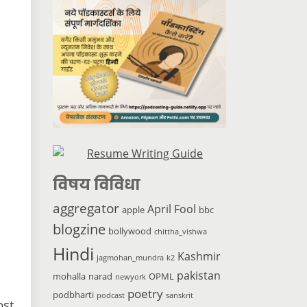
विषय विविधा
aggregator
April Fool
apple
bbc
blogzine
bollywood
chittha_vishwa
Hindi
Kashmir
jagmohan_mundra
k2
pakistan
mohalla
narad
OPML
newyork
poetry
podbharti
podcast
sanskrit
ost