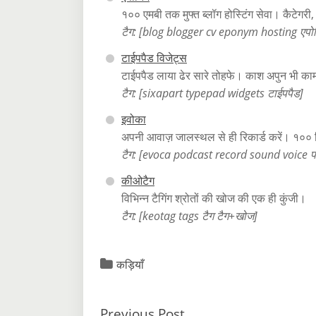
१०० एमबी तक मुफ्त ब्लॉग होस्टिंग सेवा। कैटेगर
टैग: [blog blogger cv eponym hosting एपोनि
टाईपपैड विजेट्स
टाईपपैड लाया ढेर सारे तोहफे। काश अपुन भी काम 
टैग: [sixapart typepad widgets टाईपपैड]
इवोका
अपनी आवाज़ जालस्थल से ही रिकार्ड करें। १०० मि
टैग: [evoca podcast record sound voice प
कीओटैग
विभिन्न टैगिंग श्रोतों की खोज की एक ही कुंजी।
टैग: [keotag tags टैग टैग+खोज]
कड़ियाँ
Previous Post