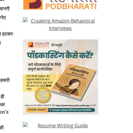
ीवानगी
रनेट
 से हटकर
न
 हमारी
ही
 धर
on's
की