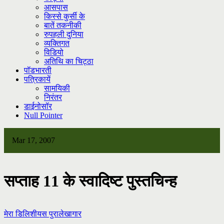
आसपास
किस्से कुर्सी के
बातें तकनीकी
रुपहली दुनिया
व्यक्तिगत
विडियो
अतिथि का चिट्ठा
पॉडभारती
पत्रिकायें
सामयिकी
निरंतर
डाईनोसॉर
Null Pointer
Mar 17, 2007
सप्ताह 11 के स्वादिष्ट पुस्तचिन्ह
मेरा डिलिशीयस पुरालेखागार