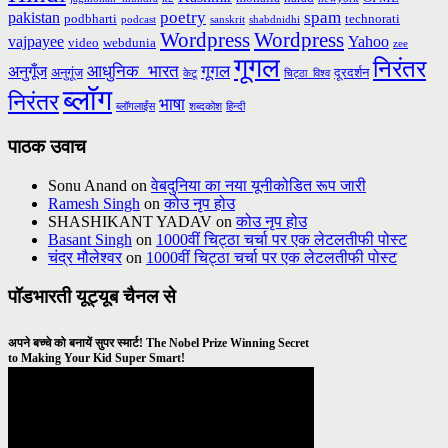
poetry
spam
pakistan
podbharti
technorati
podcast
sanskrit
shabdnidhi
Wordpress
Wordpress
vajpayee
Yahoo
video
webdunia
zee
गूगल
निरंतर
आधुनिक_भारत
गूगल
अनुगूँज
अनुगूंज
दूरदर्शन
केटू
चिट्ठा_विश्व
ब्लॉग
निरंतर
भाषा
ब्लॉगलाईंस
शब्दकोश
हिन्दी
पाठक उवाच
Sonu Anand
on
वेबदुनिया का नया यूनीकोडित रूप जारी
Ramesh Singh
on
कोउ नृप होउ
SHASHIKANT YADAV
on
कोउ नृप होउ
Basant Singh
on
1000वीं चिट्ठा चर्चा पर एक लेटलतीफी पोस्ट
चंद्र मौलेश्वर
on
1000वीं चिट्ठा चर्चा पर एक लेटलतीफी पोस्ट
पॉडभारती यूट्यूब चैनल से
अपने बच्चे को बनायें सुपर स्मार्ट! The Nobel Prize Winning Secret
to Making Your Kid Super Smart!