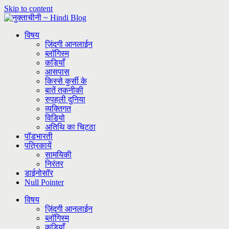
Skip to content
विषय
ज़िंदगी आनलाईन
ब्लॉगिस्म
कड़ियाँ
आसपास
किस्से कुर्सी के
बातें तकनीकी
रुपहली दुनिया
व्यक्तिगत
विडियो
अतिथि का चिट्ठा
पॉडभारती
पत्रिकायें
सामयिकी
निरंतर
डाईनोसॉर
Null Pointer
विषय
ज़िंदगी आनलाईन
ब्लॉगिस्म
कड़ियाँ