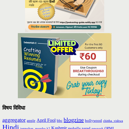
विषय विविधा
blogzine
aggregator
April Fool
apple
bbc
bollywood
chittha_vishwa
Hindi
Kashmir
mohalla
narad
OPML
jagmohan_mundra
k2
newyork