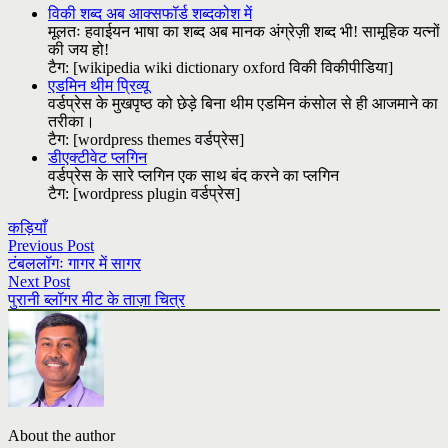
विकी शब्द अब आक्सफॉर्ड शब्दकोश में
मूलतः हवाईयन भाषा का शब्द अब मानक अंग्रेज़ी शब्द भी! सामूहिक यत्नों
की जय हो!
टैग: [wikipedia wiki dictionary oxford विकी विकीपीडिया]
एडमिन थीम प्रिव्यू
वर्डप्रेस के मुखपृष्ठ को छेड़े बिना थीम एडमिन कंसोल से ही आजमाने का
तरीका।
टैग: [wordpress themes वर्डप्रेस]
डीएक्टीवेट प्लगिन
वर्डप्रेस के सारे प्लगिन एक साथ बंद करने का प्लगिन
टैग: [wordpress plugin वर्डप्रेस]
कड़ियाँ
Previous Post
टंबललॉगः गागर में सागर
Next Post
पुरानी ब्लॉगर मीट के ताज़ा चित्र
About the author