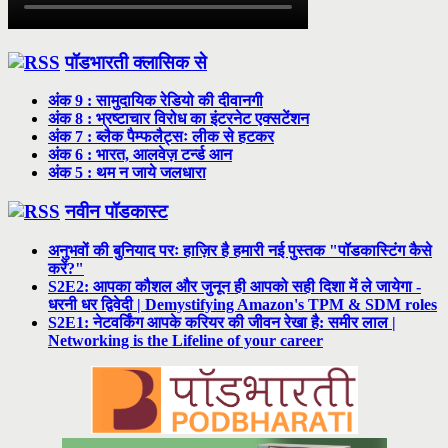
पॉडभारती क्लासिक से
अंक 9 : सामुदायिक रेडियो की दीवानगी
अंक 8 : भ्रष्टाचार विरोध का इंटरनेट एक्सटेंशन
अंक 7 : ब्लैक पैम्फलैट्सः लीक से हटकर
अंक 6 : भारत, आलवेज़ टर्न्ड आन
अंक 5 : थम न जाये जलधारा
नवीन पॉडकास्ट
अनुभवों की बुनियाद परः हाज़िर है हमारी नई पुस्तक "पॉडकास्टिंग कैसे
करें?"
S2E2: आपका कौशल और जुनून ही आपको सही दिशा में ले जायेगा -
धरनी धर द्विवेदी | Demystifying Amazon's TPM & SDM roles
S2E1: नेटवर्किंग आपके करियर की जीवन रेखा है: समीर लाल |
Networking is the Lifeline of your career