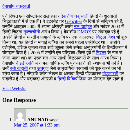
देबाशीष चक्रवर्ती
पुणे स्थित एक सॉफ्टवेयर सलाहकार
देबाशीष चक्रवर्ती
हिन्दी के शुरुवाती
चिट्ठाकारों में से एक हैं। वे इंटरनेट पर
Geocities
के दिनों से सक्रिय रहे हैं,
उन्होंने अक्टूबर 2002 में अपना अंग्रेज़ी ब्लॉग
नल प्वाइंटर
और नवंबर 2003 में
हिन्दी चिट्ठा
नुक्ताचीनी
आरंभ किया। देबाशीष
DMOZ
पर संपादक रहे हैं।
उन्होंने हिन्दी व भारतीय भाषाओं के ब्लॉग पर एक जालस्थल
चिट्ठा विश्व
भी शुरु
किया था, यह हिन्दी व भाषाई ब्लॉग्स का सबसे पहला एग्रीगेटर था। उन्होंने
वर्डप्रेस, इंडिक जूमला तथा आई जूमला जैसे अनेक अनुप्रयोगों के हिन्दीकरण में
योगदान दिया है। 2005 में उन्होंने इस पत्रिका (जिसे पूर्व में
निरंतर
के नाम से
जाना जाता था) का प्रकाशन अन्य साथी चिट्ठाकारों के साथ आरंभ किया।
देबाशीष ने
इंडीब्लॉगीज
नामक वार्षिक ब्लॉग पुरुस्कारों की स्थापना भी की है।
उन्हें
बुनो कहानी
तथा
अनुगूंज
जैसे सामुदायिक प्रयासों को शुरु करने का भी
श्रेय जाता है। संप्रति ब्लॉग लेखन के अलावा हिन्दी पॉडकास्ट
पॉडभारती
पर
सक्रीय हैं और यदाकदा अंग्रेज़ी व
हिन्दी विकिपीडिया
पर योगदान देते रहते हैं।
Visit Website
One Response
ANUNAD
says:
Mar 25, 2007 at 1:33 pm