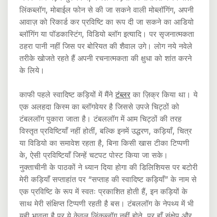
लिंकब्लॉग, मोबाईल फोन से की जा सकने वाली मोब्लॉगिंग, अपनी
आवाज़ को रिकार्ड कर प्रविष्टि का रूप दी जा सकने का आडियो
ब्लॉगिंग या पॉडकास्टिंग, विडियो ब्लॉग इत्यादि। पर सृजनात्मकता
ठहरा पानी नहीं जिस पर बोरियत की शैवाल उगे। लोग नये नवेले
तरीके खोजते रहते हैं अपनी रचनात्मकता की क्षुधा को शांत करने
के लिये।
काफी पहले स्वादिष्ट कड़ियों में मैंने
टंब्लर
का ज़िक्र किया था। ये
एक अलहदा किस्म का ब्लॉगवेयर है जिससे उपजे चिट्ठों को
टंबललॉग पुकारा जाता है। टंबललॉग में आम चिट्ठों की तरह
विस्तृत प्रविष्टियाँ नहीं होतीं, बल्कि इनमें उद्धरण, कड़ियाँ, चित्र
या विडियो का समावेश रहता है, बिना किसी खास टीका टिप्पणी
के, ऐसी प्रविष्टियाँ जिन्हें चटपट पोस्ट किया जा सके।
नुक्ताचीनी के पाठकों ने ध्यान दिया होगा की डिलिशियस पर बटोरी
मेरी कड़ियाँ सप्ताहांत पर “सप्ताह की स्वादिष्ट कड़ियाँ” के नाम से
एक प्रविष्टि के रूप में स्वतः प्रकाशित होती हैं, इन कड़ियों के
साथ मेरी संक्षिप्त टिप्पणी रहती है बस। टंबललॉग के नेपथ्य में भी
यही भावना है पर ये केवल लिंकब्लॉग नहीं होते, पर हाँ संक्षेप और