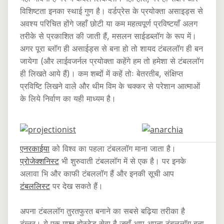
विशिष्टता इनका स्थाई गुण है। वर्डप्रेस के प्रयोक्ता असाइड्स से
अवश्य परिचित होंगे जहाँ छोटी या कम महत्वपूर्ण प्रविष्टयाँ अलग
तरीके से प्रकाशित की जाती हैं, मसलन साईडब्लॉग के रूप में।
अगर पूरा ब्लॉग ही असाईड्स से बना हो तो शायद टंबललॉग ही बन
जायेगा (और लाईवजर्नल प्रयोक्ता कहेंगे हम तो हमेशा से टंबललॉग
ही लिखते आये हैं)। कम शब्दों में कहें तोः बेतरतीब, संक्षिप्त
प्रविष्टि लिखने वाले और थीम विम के चक्कर से परेशान आत्माओं
के लिये निर्वाण का यही माध्यम है।
एनरकाईया
को विश्व का पहला टंबललॉग माना जाता है।
प्रोजेक्शनिस्ट
भी शुरुवाती टंबललॉग में से एक है। पर इनके
अलावा भि और काफी टंबललॉग हैं और इनकी सूची आप
टंबललिस्ट
पर देख सकते हैं।
अपना टंबललॉग तुरतफुरत बनाने का सबसे बढ़िया तरीका है
टंब्लर। ये एक मुफ्त होस्टेड सेवा है जहाँ आप अपना टंबललॉग बना