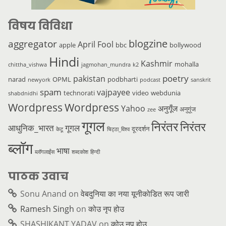
विषय विविधा
blogzine
aggregator
April Fool
apple
bbc
bollywood
Hindi
Kashmir
mohalla
chittha_vishwa
jagmohan_mundra
k2
poetry
pakistan
narad
OPML
podbharti
newyork
podcast
sanskrit
spam
vajpayee
technorati
video
webdunia
shabdnidhi
Wordpress
Wordpress
Yahoo
अनुगूँज
अनुगूंज
zee
गूगल
निरंतर
निरंतर
आधुनिक_भारत
गूगल
दूरदर्शन
केटू
चिट्ठा_विश्व
ब्लॉग
भाषा
ब्लॉगलाईंस
शब्दकोश
हिन्दी
पाठक उवाच
Sonu Anand
on
वेबदुनिया का नया यूनीकोडित रूप जारी
Ramesh Singh
on
कोउ नृप होउ
SHASHIKANT YADAV
on
कोउ नृप होउ