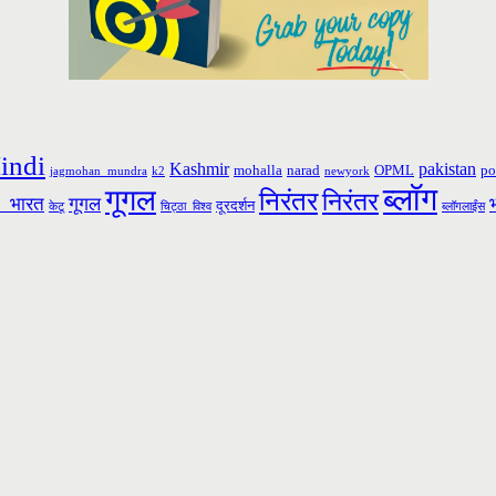
indi
Kashmir
pakistan
mohalla
narad
OPML
po
jagmohan_mundra
k2
newyork
ब्लॉग
गूगल
निरंतर
निरंतर
_भारत
गूगल
दूरदर्शन
केटू
चिट्ठा_विश्व
ब्लॉगलाईंस