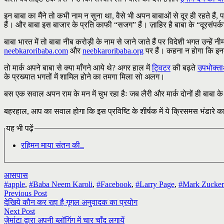
इन बाबा का मैंने तो कभी नाम न सुना था, वैसे भी अपन बाबाओं से दूर ही रहते हैं,
हैं। और बाबा इस बाजार के प्रति काफी “सजग” हैं। ज़ाहिर है बाबा के “दूरसंपर्क”
बाबा भारत में तो बाबा नीब करोड़ी के नाम से जाने जाते हैं पर विदेशी भगत उन्हे
neebkaroribaba.com
और
neebkaroribaba.org
पर हैं। कहना न होगा कि इन
तो मार्क अपने बाबा से क्या माँगने आये थे? अगर हाल में
ट्विटर
की बढ़ते
उपभोक्ताओ
के प्रख्यात भगतों में शामिल होने का तमगा मिला सो अलग।
बस एक सवाल अपन राम के मन में चुभ रहा हैः जब लैरी और मार्क दोनों ही बाबा 
बहरहाल, आप का सवाल होगा कि इस प्रविष्टि के शीर्षक में ये क्रिसमस भंडारे 
यह भी पढ़ें
रहिमन माया संतन की..
आसपास
#apple
,
#Baba Neem Karoli
,
#Facebook
,
#Larry Page
,
#Mark Zucker
Previous Post
देखिये कौन कर रहा है गूगल अनुवादक का प्रयोग
Next Post
ज़ेमांटा द्वारा अपनी ब्लॉगिंग में चार चाँद लगायें