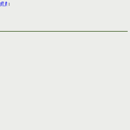
ीं है
।