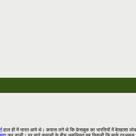
्ग
हाल ही में भारत आये थे। कयास लगे थे कि फ़ेसबुक का भारतियों में बेतहाशा ल
ोषणा
कर डाली। पर सारे कयासों के बीच असलियत यह निकली कि मार्क दरअसल भार