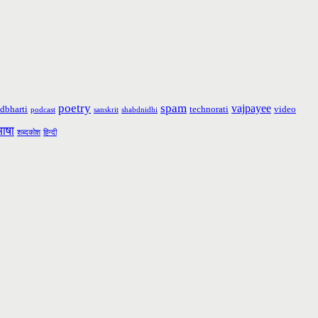
poetry
spam
vajpayee
dbharti
technorati
video
podcast
sanskrit
shabdnidhi
भाषा
शब्दकोश
हिन्दी