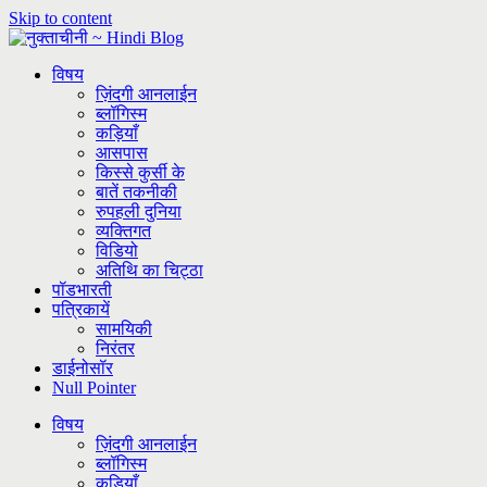
Skip to content
विषय
ज़िंदगी आनलाईन
ब्लॉगिस्म
कड़ियाँ
आसपास
किस्से कुर्सी के
बातें तकनीकी
रुपहली दुनिया
व्यक्तिगत
विडियो
अतिथि का चिट्ठा
पॉडभारती
पत्रिकायें
सामयिकी
निरंतर
डाईनोसॉर
Null Pointer
विषय
ज़िंदगी आनलाईन
ब्लॉगिस्म
कड़ियाँ