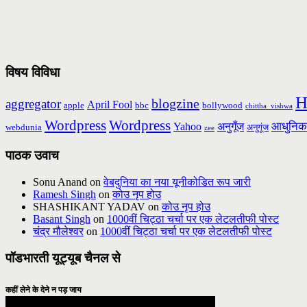
विषय विविधा
H
blogzine
aggregator
April Fool
apple
bbc
bollywood
chittha_vishwa
Wordpress
Wordpress
आधुनिक
Yahoo
अनुगूँज
webdunia
अनुगूंज
zee
पाठक उवाच
Sonu Anand
on
वेबदुनिया का नया यूनीकोडित रूप जारी
Ramesh Singh
on
कोउ नृप होउ
SHASHIKANT YADAV
on
कोउ नृप होउ
Basant Singh
on
1000वीं चिट्ठा चर्चा पर एक लेटलतीफी पोस्ट
चंद्र मौलेश्वर
on
1000वीं चिट्ठा चर्चा पर एक लेटलतीफी पोस्ट
पॉडभारती यूट्यूब चैनल से
कहीं लेने के देने न पड़ जाय