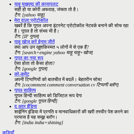
याहू मुखपृष्ठ की कायापलट
सही हो या कोरी अफवाह, जंचता तो है।
टैग: [yahoo याहू]
मेरा वाला प्रोटोकॉल
खबरें हैं कि गूगल अपना इंटरनेट प्रोटोकॉल नेटवर्क बनाने की सोच रहा
है। गूगल है तो संभव भी है।
टैग: [IP गूगल]
याहू खोज करें ईनाम जीतें
क्या आप उन खुशकिस्मत ५ लोगों में से एक हैं?
टैग: [search+engine yahoo याहू याहू+खोज]
गूगल का नया रूप
ऐसा होता तो कैसा होता?
टैग: [google गूगल]
को-कमेंट
अपनी टिप्पणियों को बातचीत में बदलें। बेहतरीन सोच!
टैग: [cocomment comment conversation cv टिप्पणी ब्लॉग]
गूगल साहित्य
गूगल हिन्दी साहित्य को डिजिटल रूप देगा
टैग: [google गूगल हिन्दी]
द अदर ईंडिया
शाईनिंग इंडिया में प्रगति व मानवाधिकारों की खरी तस्वीर पेश करने का
प्रयास है यह समूह ब्लॉग।
टैग: [india india+shining]
कड़ियाँ