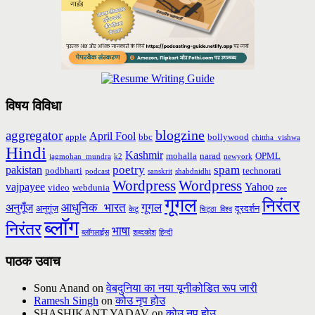
विषय विविधा
blogzine
aggregator
April Fool
apple
bbc
bollywood
chittha_vishwa
Hindi
Kashmir
mohalla
narad
OPML
jagmohan_mundra
k2
newyork
poetry
spam
pakistan
podbharti
technorati
podcast
sanskrit
shabdnidhi
Wordpress
Wordpress
vajpayee
Yahoo
video
webdunia
zee
गूगल
निरंतर
आधुनिक_भारत
गूगल
अनुगूँज
अनुगूंज
दूरदर्शन
केटू
चिट्ठा_विश्व
ब्लॉग
निरंतर
भाषा
ब्लॉगलाईंस
शब्दकोश
हिन्दी
पाठक उवाच
Sonu Anand
on
वेबदुनिया का नया यूनीकोडित रूप जारी
Ramesh Singh
on
कोउ नृप होउ
SHASHIKANT YADAV
on
कोउ नृप होउ