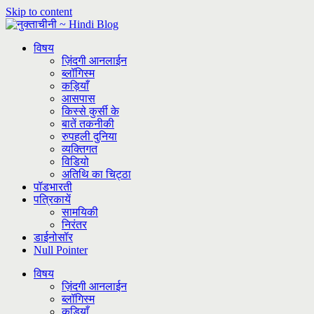
Skip to content
विषय
ज़िंदगी आनलाईन
ब्लॉगिस्म
कड़ियाँ
आसपास
किस्से कुर्सी के
बातें तकनीकी
रुपहली दुनिया
व्यक्तिगत
विडियो
अतिथि का चिट्ठा
पॉडभारती
पत्रिकायें
सामयिकी
निरंतर
डाईनोसॉर
Null Pointer
विषय
ज़िंदगी आनलाईन
ब्लॉगिस्म
कड़ियाँ