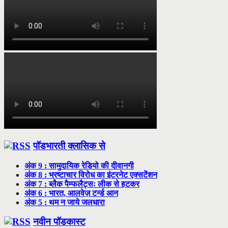
पॉडभारती क्लासिक से
अंक 9 : सामुदायिक रेडियो की दीवानगी
अंक 8 : भ्रष्टाचार विरोध का इंटरनेट एक्सटेंशन
अंक 7 : ब्लैक पैम्फलैट्सः लीक से हटकर
अंक 6 : भारत, आलवेज़ टर्न्ड आन
अंक 5 : थम न जाये जलधारा
नवीन पॉडकास्ट