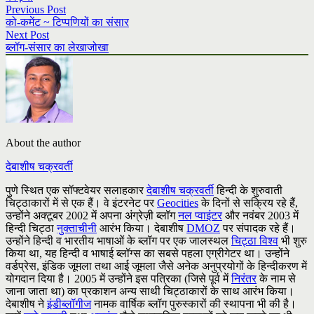
Previous Post
को-कमेंट ~ टिप्पणियों का संसार
Next Post
ब्लॉग-संसार का लेखाजोखा
About the author
देबाशीष चक्रवर्ती
पुणे स्थित एक सॉफ्टवेयर सलाहकार
देबाशीष चक्रवर्ती
हिन्दी के शुरुवाती
चिट्ठाकारों में से एक हैं। वे इंटरनेट पर
Geocities
के दिनों से सक्रिय रहे हैं,
उन्होंने अक्टूबर 2002 में अपना अंग्रेज़ी ब्लॉग
नल प्वाइंटर
और नवंबर 2003 में
हिन्दी चिट्ठा
नुक्ताचीनी
आरंभ किया। देबाशीष
DMOZ
पर संपादक रहे हैं।
उन्होंने हिन्दी व भारतीय भाषाओं के ब्लॉग पर एक जालस्थल
चिट्ठा विश्व
भी शुरु
किया था, यह हिन्दी व भाषाई ब्लॉग्स का सबसे पहला एग्रीगेटर था। उन्होंने
वर्डप्रेस, इंडिक जूमला तथा आई जूमला जैसे अनेक अनुप्रयोगों के हिन्दीकरण में
योगदान दिया है। 2005 में उन्होंने इस पत्रिका (जिसे पूर्व में
निरंतर
के नाम से
जाना जाता था) का प्रकाशन अन्य साथी चिट्ठाकारों के साथ आरंभ किया।
देबाशीष ने
इंडीब्लॉगीज
नामक वार्षिक ब्लॉग पुरुस्कारों की स्थापना भी की है।