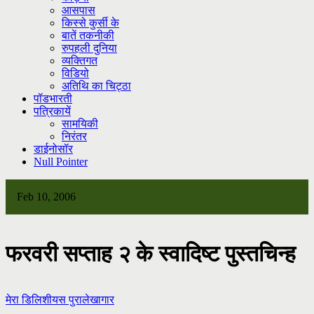
आसपास
किस्से कुर्सी के
बातें तकनीकी
रुपहली दुनिया
व्यक्तिगत
विडियो
अतिथि का चिट्ठा
पॉडभारती
पत्रिकायें
सामयिकी
निरंतर
डाईनोसॉर
Null Pointer
Feb 10, 2006
फरवरी सप्ताह २ के स्वादिष्ट पुस्तचिन्ह
मेरा डिलिशीयस पुरालेखागार