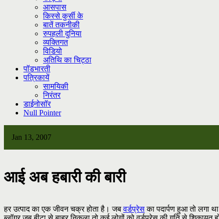
आसपास
किस्से कुर्सी के
बातें तकनीकी
रुपहली दुनिया
व्यक्तिगत
विडियो
अतिथि का चिट्ठा
पॉडभारती
पत्रिकायें
सामयिकी
निरंतर
डाईनोसॉर
Null Pointer
Jan 13, 2007
आई अब हबारी की बारी
हर उत्पाद का एक जीवन चक्र होता है। जब
वर्डप्रेस
का पदार्पण हुआ तो लगा था 
ब्लॉगर जब बीटा से बाहर निकला तो कई लोगों को वर्डप्रेस की गति से शिकायत 