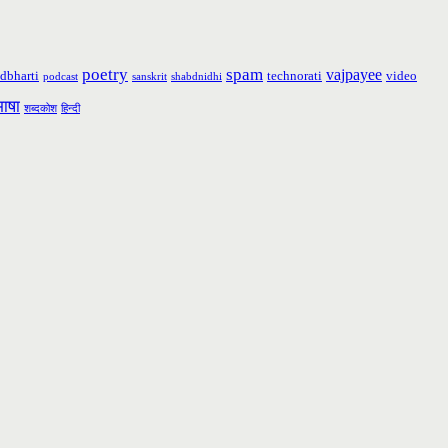
poetry
spam
vajpayee
dbharti
technorati
video
podcast
sanskrit
shabdnidhi
भाषा
शब्दकोश
हिन्दी