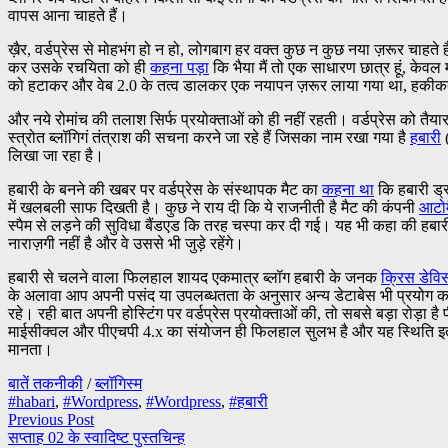
वापस आना चाहते हैं।
ख़ैर, वर्डप्रेस से
मोहभंग हो न हो, लोगबाग हर वक्त कुछ न कुछ नया ज़रूर चाहते 
कर उसके रचयिता को ही
कहना पड़ा
कि भैया मैं तो एक साधारण छात्र हूं, केवल
को हटाकर और वेब 2.0 के तत्व डालकर एक नयापन ज़रूर लाया गया था, हकीकत यह
और नये रोमांच की तलाश सिर्फ प्रयोक्ताओं को ही नहीं रहती। वर्डप्रेस को तैय
स्त्रोत ब्लॉगिगं तंत्राश की सचना करने जा रहे हैं जिसका नाम रखा गया है
हबारी
(
लिखा जा रहा है।
हबारी के बनने की खबर पर वर्डप्रेस के संस्थापक मैट का
कहना था
कि हबारी ड्र
में खलबली साफ दिखती है। कुछ ने राय दी कि ये राजनीती है मैट की कंपनी
आटो
स्पैम से लड़ने की सुविधा बैंडएड कि तरह चस्पा कर दी गई। यह भी कहा की हबारी
नाराज़गी नहीं है और वे उससे भी जुड़े रहेंगे।
हबारी से चलने वाला फिलहाल शायद एकमात्र ब्लॉग हबारी के जनक
क्रिस डेवि
के अलावा आप अपनी पसंद या उपलब्धतता के अनुसार अन्य डेटाबेस भी प्रयोग कर पाय
रहे। रही बात अपनी होस्टिंग पर वर्डप्रेस प्रयोक्ताओं की, तो सबसे बड़ा रोड़ा 
माईसीक्वल और पीएचपी 4.x का संयोजन ही फिलहाल सुलभ है और यह स्थिति इतनी ज
मानता।
बातें तकनीकी
/
ब्लॉगिस्म
#habari
,
#Wordpress
,
#Wordpress
,
#हबारी
Previous Post
सप्ताह 02 के स्वादिष्ट पुस्तचिन्ह