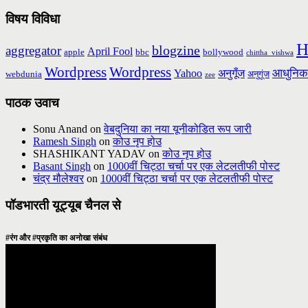
विषय विविधा
H
blogzine
aggregator
April Fool
apple
bbc
bollywood
chittha_vishwa
Wordpress
Wordpress
आधुनिक
Yahoo
अनुगूँज
webdunia
अनुगूंज
zee
पाठक उवाच
Sonu Anand
on
वेबदुनिया का नया यूनीकोडित रूप जारी
Ramesh Singh
on
कोउ नृप होउ
SHASHIKANT YADAV
on
कोउ नृप होउ
Basant Singh
on
1000वीं चिट्ठा चर्चा पर एक लेटलतीफी पोस्ट
चंद्र मौलेश्वर
on
1000वीं चिट्ठा चर्चा पर एक लेटलतीफी पोस्ट
पॉडभारती यूट्यूब चैनल से
#रंग और #प्रकृति का अनोखा संबंध