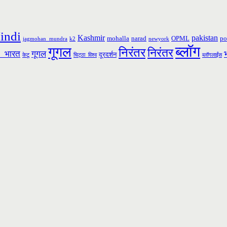
indi
Kashmir
pakistan
mohalla
narad
OPML
po
jagmohan_mundra
k2
newyork
ब्लॉग
गूगल
निरंतर
निरंतर
_भारत
गूगल
दूरदर्शन
केटू
चिट्ठा_विश्व
ब्लॉगलाईंस