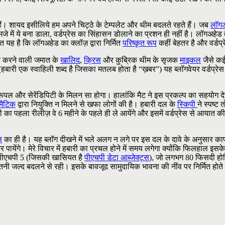
हैं। शायद इसीलिये हम अपने चिट्ठे के टेम्पलेट और थीम बदलते रहते हैं। जब
लॉग
 मजे में ये बना डाला, वर्डप्रेस का सिंहासन डोलाने का प्रशन ही नहीं है। लॉगअहे
 है कि लॉगअहेड का क्लॉज़ द्वारा निर्मित
परिष्कृत रूप
कहीं बेहतर है और वर्डप्
ार करने वाली जमात के
खालिद
,
क्रिस
और कुब्रिक थीम के सृजक
माइकल
जैसे कई
हबारी एक स्वाहिली शब्द है जिसका मतलब होता है “ख़बर”) यह ब्लॉगवेयर वर्डप्रेस
ूपल और सेरेंडिपिटी के मिलन सा होगा। हालांकि मैट ने इस प्रकल्प का सहयोग देन
मैटिक
द्वारा नियुक्ति न मिलने से खफा लोगों की है। हबारी दल के
स्किपी
ने स्पष्ट
 का पहला रीलीज़ वे 6 महीने के पहले ही ले आयेंगे और इसमें वर्डप्रेस से आया
स
का ही है। यह ब्लॉग दीखने में भले अलग न लगे पर इस दल के दावे के अनुसार क
ेंगे। मेरे विचार में हबारी का प्रचल होने में समय लगेगा क्योंकि फिलहाल इसके 
है पीएचपी 5 (जिसकी खासियत है
पीएचपी डेटा आब्जेक्ट्स
), जो लगभग 80 फिसदी होस्ट
ल्द बदलने से रही। इसके बावजूद सामुदायिक भावना की नींव पर निर्मित होते इस