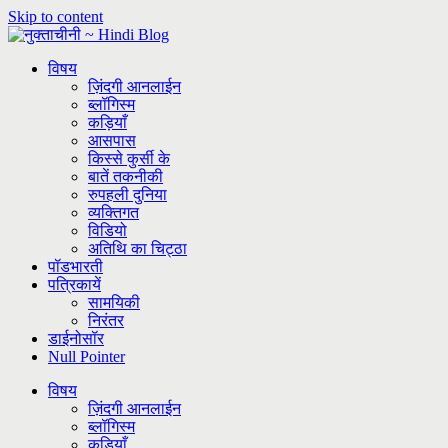
Skip to content
विषय
ज़िंदगी आनलाईन
ब्लॉगिस्म
कड़ियाँ
आसपास
किस्से कुर्सी के
बातें तकनीकी
रुपहली दुनिया
व्यक्तिगत
विडियो
अतिथि का चिट्ठा
पॉडभारती
पत्रिकायें
सामयिकी
निरंतर
डाईनोसॉर
Null Pointer
विषय
ज़िंदगी आनलाईन
ब्लॉगिस्म
कड़ियाँ