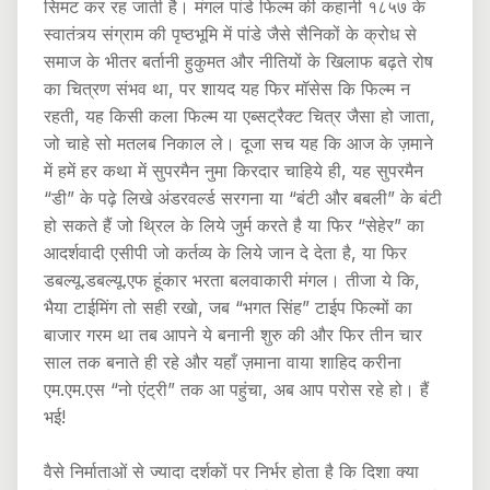
सिमट कर रह जाती है। मंगल पांडे फिल्म की कहानी १८५७ के
स्वातंत्र्य संग्राम की पृष्ठभूमि में पांडे जैसे सैनिकों के क्रोध से
समाज के भीतर बर्तानी हुकुमत और नीतियों के खिलाफ बढ़ते रोष
का चित्रण संभव था, पर शायद यह फिर मॉसेस कि फिल्म न
रहती, यह किसी कला फिल्म या एब्सट्रैक्ट चित्र जैसा हो जाता,
जो चाहे सो मतलब निकाल ले। दूजा सच यह कि आज के ज़माने
में हमें हर कथा में सुपरमैन नुमा किरदार चाहिये ही, यह सुपरमैन
“डी” के पढ़े लिखे अंडरवर्ल्ड सरगना या “बंटी और बबली” के बंटी
हो सकते हैं जो थ्रिल के लिये जुर्म करते है या फिर “सेहेर” का
आदर्शवादी एसीपी जो कर्तव्य के लिये जान दे देता है, या फिर
डबल्यू.डबल्यू.एफ हूंकार भरता बलवाकारी मंगल। तीजा ये कि,
भैया टाईमिंग तो सही रखो, जब “भगत सिंह” टाईप फिल्मों का
बाजार गरम था तब आपने ये बनानी शुरु की और फिर तीन चार
साल तक बनाते ही रहे और यहाँ ज़माना वाया शाहिद‍ करीना
एम.एम.एस “नो एंट्री” तक आ पहुंचा, अब आप परोस रहे हो। हैं
भई!
वैसे निर्माताओं से ज्यादा दर्शकों पर निर्भर होता है कि दिशा क्या