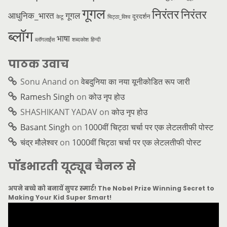
गूगल
निरंतर
निरंतर
आधुनिक_भारत
गूगल
दूरदर्शन
केटू
चिट्ठा_विश्व
ब्लॉग
भाषा
ब्लॉगलाईंस
शब्दकोश
हिन्दी
पाठक उवाच
Sonu Anand
on
वेबदुनिया का नया यूनीकोडित रूप जारी
Ramesh Singh
on
कोउ नृप होउ
SHASHIKANT YADAV
on
कोउ नृप होउ
Basant Singh
on
1000वीं चिट्ठा चर्चा पर एक लेटलतीफी पोस्ट
चंद्र मौलेश्वर
on
1000वीं चिट्ठा चर्चा पर एक लेटलतीफी पोस्ट
पॉडभारती यूट्यूब चैनल से
अपने बच्चे को बनायें सुपर स्मार्ट! The Nobel Prize Winning Secret to
Making Your Kid Super Smart!