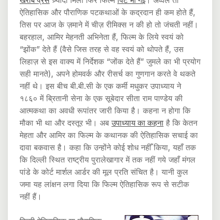
खराब प्रेस
ज़्यादा मिली फिर फिल्म
पिट भी गई
। अव्वल तो
ऐतिहासिक और पौराणिक पटकथाओं के कद्रदान ही कम होते हैं,
तिस पर आज के ज़माने में चीज़ रीमिक्स न की हो तो जंचती नहीं।
बहरहाल, आमिर मेहनती अभिनेता हैं, फिल्म के लिये स्वयं को
“झोंक” देते हैं (वैसे जिस तरह से वह स्वयं को थोपते हैं, उस
लिहाज़ से इस वाक्य में निर्देशक “जोंक देते हैं” जुमले का भी प्रयोग
सही मानते), अपने होमवर्क और रीसर्च का गुणगान करते वे थकते
नहीं थे। इस बीच बी.बी.सी के एक कर्मी मधुकर उपाध्याय ने
१८६० में ब्रितानी सेना के एक सूबेदार सीता राम पाण्डेय की
आत्मकथा का अवधी रूपांतर जारी किया है। कहना न होगा कि
मौका भी था और दस्तूर भी। अब
उपाध्याय का कहना
है कि केतन
मेहता और आमिर का फिल्म के कथानक की ऐतिहासिक सचाई का
दावा बकवास है। कहा कि उन्होंने कोई शोध नहीँ किया, यहाँ तक
कि दिल्ली स्थित राष्ट्रीय पुरालेखागार में तक नहीं गये जहाँ मंगल
पांडे के कोर्ट मार्शल आर्डर की मूल प्रति संचित है। यानी कुल
जमा यह लांक्षन लगा दिया कि फिल्म ऐतिहासिक रूप से सटीक
नहीं हैं।