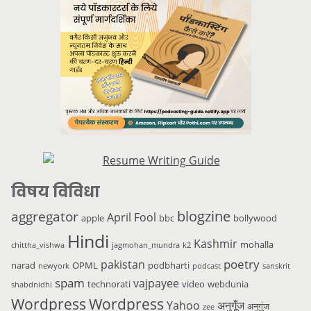
विषय विविधा
blogzine
aggregator
April Fool
apple
bbc
bollywood
Hindi
Kashmir
mohalla
chittha_vishwa
jagmohan_mundra
k2
poetry
pakistan
narad
OPML
podbharti
newyork
podcast
sanskrit
spam
vajpayee
technorati
video
webdunia
shabdnidhi
Wordpress
Wordpress
Yahoo
अनुगूँज
अनुगूंज
zee