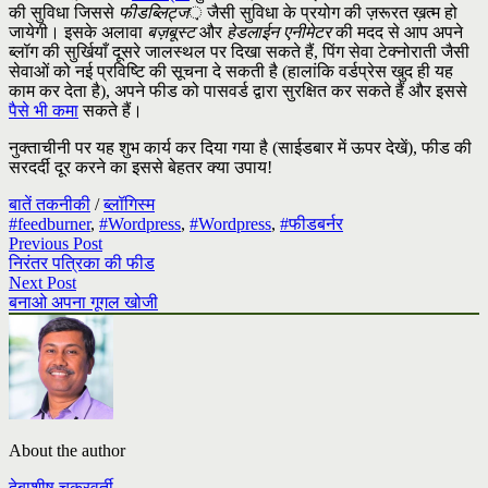
की सुविधा जिससे
फीडब्लिट्ज
़ जैसी सुविधा के प्रयोग की ज़रूरत ख़त्म हो
जायेगी। इसके अलावा
बज़बूस्ट
और
हेडलाईन एनीमेटर
की मदद से आप अपने
ब्लॉग की सुर्खियाँ दूसरे जालस्थल पर दिखा सकते हैं, पिंग सेवा टेक्नोराती जैसी
सेवाओं को नई प्रविष्टि की सूचना दे सकती है (हालांकि वर्डप्रेस खुद ही यह
काम कर देता है), अपने फीड को पासवर्ड द्वारा सुरक्षित कर सकते हैं और इससे
पैसे भी कमा
सकते हैं।
नुक्ताचीनी पर यह शुभ कार्य कर दिया गया है (साईडबार में ऊपर देखें), फीड की
सरदर्दी दूर करने का इससे बेहतर क्या उपाय!
बातें तकनीकी
/
ब्लॉगिस्म
#feedburner
,
#Wordpress
,
#Wordpress
,
#फीडबर्नर
Previous Post
निरंतर पत्रिका की फीड
Next Post
बनाओ अपना गूगल खोजी
About the author
देबाशीष चक्रवर्ती