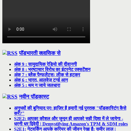
पॉडभारती क्लासिक से
अंक 9 : सामुदायिक रेडियो की दीवानगी
अंक 8 : भ्रष्टाचार विरोध का इंटरनेट एक्सटेंशन
अंक 7 : ब्लैक पैम्फलैट्सः लीक से हटकर
अंक 6 : भारत, आलवेज़ टर्न्ड आन
अंक 5 : थम न जाये जलधारा
नवीन पॉडकास्ट
अनुभवों की बुनियाद परः हाज़िर है हमारी नई पुस्तक "पॉडकास्टिंग कैसे
करें?"
S2E2: आपका कौशल और जुनून ही आपको सही दिशा में ले जायेगा -
धरनी धर द्विवेदी | Demystifying Amazon's TPM & SDM roles
S2E1: नेटवर्किंग आपके करियर की जीवन रेखा है: समीर लाल |