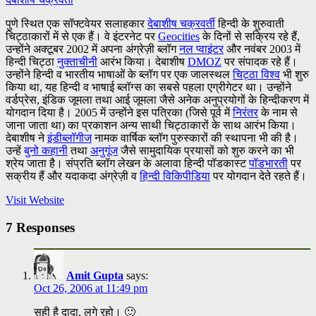
पुणे स्थित एक सॉफ्टवेयर सलाहकार
देबाशीष चक्रवर्ती
हिन्दी के शुरुवाती
चिट्ठाकारों में से एक हैं। वे इंटरनेट पर
Geocities
के दिनों से सक्रिय रहे हैं,
उन्होंने अक्टूबर 2002 में अपना अंग्रेज़ी ब्लॉग
नल प्वाइंटर
और नवंबर 2003 में
हिन्दी चिट्ठा
नुक्ताचीनी
आरंभ किया। देबाशीष
DMOZ
पर संपादक रहे हैं।
उन्होंने हिन्दी व भारतीय भाषाओं के ब्लॉग पर एक जालस्थल
चिट्ठा विश्व
भी शुरु
किया था, यह हिन्दी व भाषाई ब्लॉग्स का सबसे पहला एग्रीगेटर था। उन्होंने
वर्डप्रेस, इंडिक जूमला तथा आई जूमला जैसे अनेक अनुप्रयोगों के हिन्दीकरण में
योगदान दिया है। 2005 में उन्होंने इस पत्रिका (जिसे पूर्व में
निरंतर
के नाम से
जाना जाता था) का प्रकाशन अन्य साथी चिट्ठाकारों के साथ आरंभ किया।
देबाशीष ने
इंडीब्लॉगीज
नामक वार्षिक ब्लॉग पुरुस्कारों की स्थापना भी की है।
उन्हें
बुनो कहानी
तथा
अनुगूंज
जैसे सामुदायिक प्रयासों को शुरु करने का भी
श्रेय जाता है। संप्रति ब्लॉग लेखन के अलावा हिन्दी पॉडकास्ट
पॉडभारती
पर
सक्रीय हैं और यदाकदा अंग्रेज़ी व
हिन्दी विकिपीडिया
पर योगदान देते रहते हैं।
Visit Website
7 Responses
Amit Gupta
says:
Oct 26, 2006 at 11:49 pm
सही है दादा, लगे रहो। 🙂