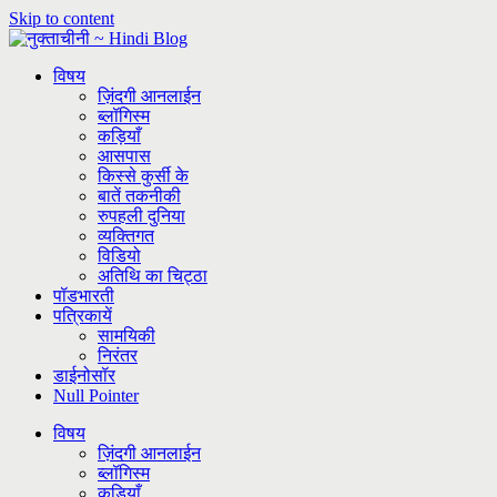
Skip to content
विषय
ज़िंदगी आनलाईन
ब्लॉगिस्म
कड़ियाँ
आसपास
किस्से कुर्सी के
बातें तकनीकी
रुपहली दुनिया
व्यक्तिगत
विडियो
अतिथि का चिट्ठा
पॉडभारती
पत्रिकायें
सामयिकी
निरंतर
डाईनोसॉर
Null Pointer
विषय
ज़िंदगी आनलाईन
ब्लॉगिस्म
कड़ियाँ