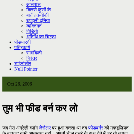
आसपास
किस्से कुर्सी के
बातें तकनीकी
रुपहली दुनिया
व्यक्तिगत
विडियो
अतिथि का चिट्ठा
पॉडभारती
पत्रिकायें
सामयिकी
निरंतर
डाईनोसॉर
Null Pointer
Oct 26, 2006
तुम भी फीड बर्न कर लो
जब मेरा अंग्रेज़ी ब्लॉग
जेरौलर
पर हुआ करता था तब
फीडबर्नर
की मकबूलियत
के बावजूद कभी आजमाया नहीं। अपनी चीज़ दूसरे के हाथ देने में डर तो लगता