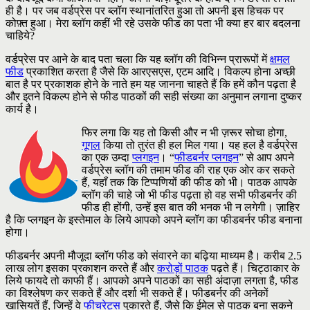
ही है। पर जब वर्डप्रेस पर ब्लॉग स्थानांतरित हुआ तो अपनी इस हिचक पर
कोफ़्त हुआ। मेरा ब्लॉग कहीं भी रहे उसके फीड का पता भी क्या हर बार बदलना
चाहिये?
वर्डप्रेस पर आने के बाद पता चला कि यह ब्लॉग की विभिन्न प्रारूपों में
क्षमल
फीड
प्रकाशित करता है जैसे कि आरएसएस, एटम आदि। विकल्प होना अच्छी
बात है पर प्रकाशक होने के नाते हम यह जानना चाहते हैं कि हमें कौन पढ़ता है
और इतने विकल्प होने से फीड पाठकों की सही संख्या का अनुमान लगाना दुष्कर
कार्य है।
फिर लगा कि यह तो किसी और न भी ज़रूर सोचा होगा,
गूगल
किया तो तुरंत ही हल मिल गया। यह हल है वर्डप्रेस
का एक उम्दा
प्लगइन
। “
फीडबर्नर प्लगइन
” से आप अपने
वर्डप्रेस ब्लॉग की तमाम फीड की राह एक ओर कर सकते
हैं, यहाँ तक कि टिप्पणियों की फीड को भी। पाठक आपके
ब्लॉग की चाहे जो भी फीड पढ़ता हो वह सभी फीडबर्नर की
फीड ही होंगी, उन्हें इस बात की भनक भी न लगेगी। ज़ाहिर
है कि प्लगइन के इस्तेमाल के लिये आपको अपने ब्लॉग का फीडबर्नर फीड बनाना
होगा।
फीडबर्नर अपनी मौजूदा ब्लॉग फीड को संवारने का बढ़िया माध्यम है। करीब 2.5
लाख लोग इसका प्रकाशन करते हैं और
करोड़ों पाठक
पढ़ते हैं। चिट्ठाकार के
लिये फायदे तो काफी हैं। आपको अपने पाठकों का सही अंदाज़ा लगता है, फीड
का विश्लेषण कर सकते हैं और दर्शा भी सकते हैं। फीडबर्नर की अनेकों
खासियतें हैं, जिन्हें वे
फीचरेट्स
पुकारते हैं, जैसे कि ईमेल से पाठक बना सकने