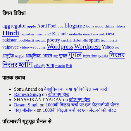
विषय विविधा
blogzine
aggregator
April Fool
apple
bbc
bollywood
chittha_vishwa
Hindi
Kashmir
mohalla
narad
OPML
jagmohan_mundra
k2
newyork
poetry
spam
pakistan
podbharti
technorati
podcast
sanskrit
shabdnidhi
Wordpress
Wordpress
vajpayee
Yahoo
video
webdunia
zee
गूगल
निरंतर
आधुनिक_भारत
गूगल
अनुगूँज
अनुगूंज
दूरदर्शन
केटू
चिट्ठा_विश्व
ब्लॉग
निरंतर
भाषा
ब्लॉगलाईंस
शब्दकोश
हिन्दी
पाठक उवाच
Sonu Anand
on
वेबदुनिया का नया यूनीकोडित रूप जारी
Ramesh Singh
on
कोउ नृप होउ
SHASHIKANT YADAV
on
कोउ नृप होउ
Basant Singh
on
1000वीं चिट्ठा चर्चा पर एक लेटलतीफी पोस्ट
चंद्र मौलेश्वर
on
1000वीं चिट्ठा चर्चा पर एक लेटलतीफी पोस्ट
पॉडभारती यूट्यूब चैनल से