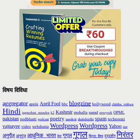
विषय विविधा
blogzine
aggregator
April Fool
apple
bbc
bollywood
chittha_vishwa
Hindi
Kashmir
mohalla
narad
OPML
jagmohan_mundra
k2
newyork
poetry
spam
pakistan
podbharti
technorati
podcast
sanskrit
shabdnidhi
Wordpress
Wordpress
vajpayee
Yahoo
video
webdunia
zee
गूगल
निरंतर
आधुनिक_भारत
गूगल
अनुगूँज
अनुगूंज
दूरदर्शन
केटू
चिट्ठा_विश्व