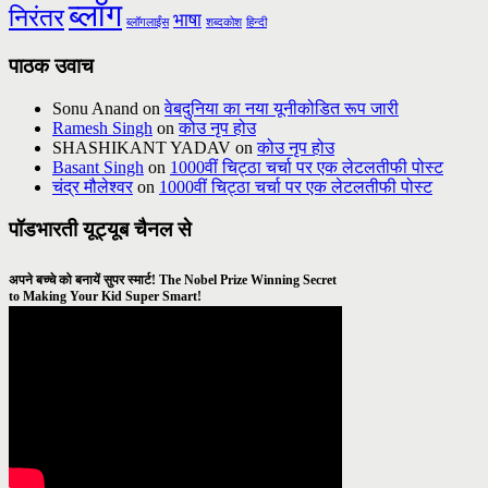
ब्लॉग
निरंतर
भाषा
ब्लॉगलाईंस
शब्दकोश
हिन्दी
पाठक उवाच
Sonu Anand
on
वेबदुनिया का नया यूनीकोडित रूप जारी
Ramesh Singh
on
कोउ नृप होउ
SHASHIKANT YADAV
on
कोउ नृप होउ
Basant Singh
on
1000वीं चिट्ठा चर्चा पर एक लेटलतीफी पोस्ट
चंद्र मौलेश्वर
on
1000वीं चिट्ठा चर्चा पर एक लेटलतीफी पोस्ट
पॉडभारती यूट्यूब चैनल से
अपने बच्चे को बनायें सुपर स्मार्ट! The Nobel Prize Winning Secret
to Making Your Kid Super Smart!