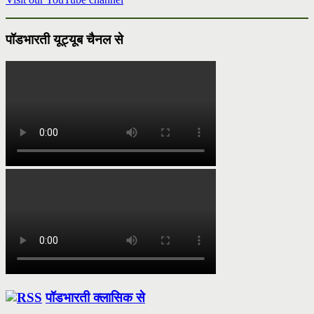
पॉडभारती यूट्यूब चैनल से
पॉडभारती क्लासिक से