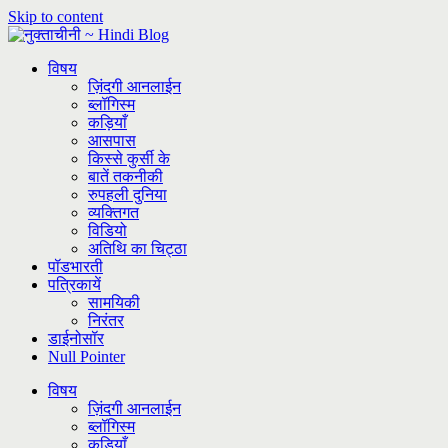
Skip to content
विषय
ज़िंदगी आनलाईन
ब्लॉगिस्म
कड़ियाँ
आसपास
किस्से कुर्सी के
बातें तकनीकी
रुपहली दुनिया
व्यक्तिगत
विडियो
अतिथि का चिट्ठा
पॉडभारती
पत्रिकायें
सामयिकी
निरंतर
डाईनोसॉर
Null Pointer
विषय
ज़िंदगी आनलाईन
ब्लॉगिस्म
कड़ियाँ