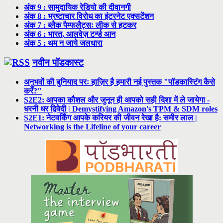
अंक 9 : सामुदायिक रेडियो की दीवानगी
अंक 8 : भ्रष्टाचार विरोध का इंटरनेट एक्सटेंशन
अंक 7 : ब्लैक पैम्फलैट्सः लीक से हटकर
अंक 6 : भारत, आलवेज़ टर्न्ड आन
अंक 5 : थम न जाये जलधारा
नवीन पॉडकास्ट
अनुभवों की बुनियाद परः हाज़िर है हमारी नई पुस्तक "पॉडकास्टिंग कैसे
करें?"
S2E2: आपका कौशल और जुनून ही आपको सही दिशा में ले जायेगा -
धरनी धर द्विवेदी | Demystifying Amazon's TPM & SDM roles
S2E1: नेटवर्किंग आपके करियर की जीवन रेखा है: समीर लाल |
Networking is the Lifeline of your career