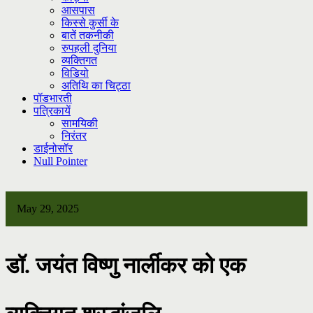
आसपास
किस्से कुर्सी के
बातें तकनीकी
रुपहली दुनिया
व्यक्तिगत
विडियो
अतिथि का चिट्ठा
पॉडभारती
पत्रिकायें
सामयिकी
निरंतर
डाईनोसॉर
Null Pointer
May 29, 2025
डॉ. जयंत विष्णु नार्लीकर को एक