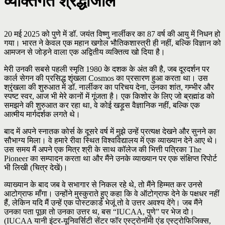
व्यक्तिगत श्रद्धांजलि
20 मई 2025 को पुणे में डॉ. जयंत विष्णु नार्लीकर का 87 वर्ष की आयु में निधन हो
गया। भारत ने केवल एक महान खगोल भौतिकशास्त्री ही नहीं, बल्कि विज्ञान को
आमजन से जोड़ने वाला एक अद्वितीय व्यक्तित्व खो दिया है।
मेरी उनकी सबसे पहली स्मृति 1980 के दशक के अंत की है, जब दूरदर्शन पर
कार्ल सेगन की प्रसिद्ध शृंखला Cosmos का प्रसारण हुआ करता था। उस
श्रृंखला की शुरुआत में डॉ. नार्लीकर का परिचय देना, उनका शांत, गम्भीर और
स्पष्ट स्वर, आज भी मेरे कानों में गूंजता है। एक किशोर के लिए जो ब्रह्मांड को
समझने की शुरुआत कर रहा था, वे कोई खड़ूस वैज्ञानिक नहीं, बल्कि एक
आत्मीय मार्गदर्शक लगते थे।
बाद में अपने स्नातक कोर्स के दूसरे वर्ष में मुझे उन्हें प्रत्यक्ष देखने और सुनने का
सौभाग्य मिला। वे हमारे रीवा स्थित विश्वविद्यालय में एक व्याख्यान देने आए थे।
उस समय मैं अपने एक मित्र श्री के साथ कॉलेज की भित्ती पत्रिका The
Pioneer का सम्पादन करता था और मैंने उनके व्याख्यान पर एक संक्षिप्त रिपोर्ट
भी लिखी (चित्र देखें)।
व्याख्यान के बाद जब वे सभागार से निकल रहे थे, तो मैंने हिम्मत कर उनसे
आटोग्राफ माँगा। उन्होंने मुस्कुराते हुए कहा कि वे ऑटोग्राफ देने के पक्षधर नहीं
हैं, लेकिन यदि मैं उन्हें एक पोस्टकार्ड भेजूं तो वे उत्तर अवश्य देंगे। जब मैंने
उनका पता पूछा तो उनका उत्तर थ, बस “IUCAA, पुणे” पर भेज दो।
(IUCAA यानी इंटर-यूनिवर्सिटी सेंटर फॉर एस्ट्रोनॉमी एंड एस्ट्रोफिजिक्स,