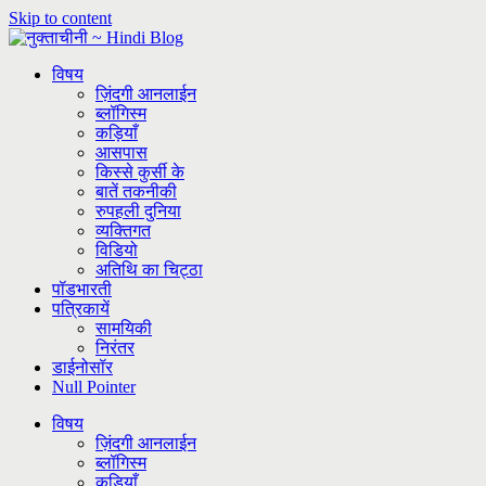
Skip to content
विषय
ज़िंदगी आनलाईन
ब्लॉगिस्म
कड़ियाँ
आसपास
किस्से कुर्सी के
बातें तकनीकी
रुपहली दुनिया
व्यक्तिगत
विडियो
अतिथि का चिट्ठा
पॉडभारती
पत्रिकायें
सामयिकी
निरंतर
डाईनोसॉर
Null Pointer
विषय
ज़िंदगी आनलाईन
ब्लॉगिस्म
कड़ियाँ