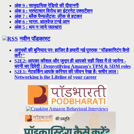
अंक 9 : सामुदायिक रेडियो की दीवानगी
अंक 8 : भ्रष्टाचार विरोध का इंटरनेट एक्सटेंशन
अंक 7 : ब्लैक पैम्फलैट्सः लीक से हटकर
अंक 6 : भारत, आलवेज़ टर्न्ड आन
अंक 5 : थम न जाये जलधारा
नवीन पॉडकास्ट
अनुभवों की बुनियाद परः हाज़िर है हमारी नई पुस्तक "पॉडकास्टिंग कैसे
करें?"
S2E2: आपका कौशल और जुनून ही आपको सही दिशा में ले जायेगा -
धरनी धर द्विवेदी | Demystifying Amazon's TPM & SDM roles
S2E1: नेटवर्किंग आपके करियर की जीवन रेखा है: समीर लाल |
Networking is the Lifeline of your career