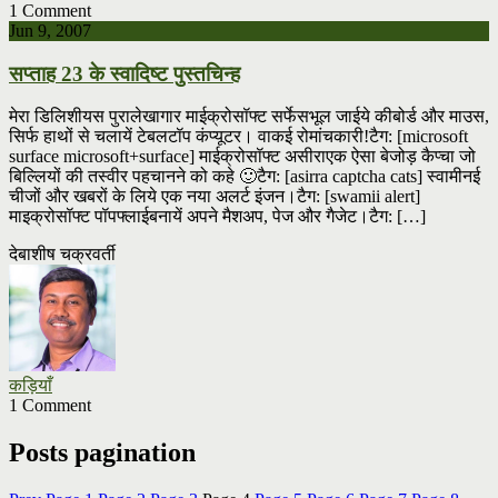
1 Comment
Jun 9, 2007
सप्ताह 23 के स्वादिष्ट पुस्तचिन्ह
मेरा डिलिशीयस पुरालेखागार माईक्रोसॉफ्ट सर्फेसभूल जाईये कीबोर्ड और माउस,
सिर्फ हाथों से चलायें टेबलटॉप कंप्यूटर। वाकई रोमांचकारी!टैग: [microsoft
surface microsoft+surface] माईक्रोसॉफ्ट असीराएक ऐसा बेजोड़ कैप्चा जो
बिल्लियों की तस्वीर पहचानने को कहे 🙂टैग: [asirra captcha cats] स्वामीनई
चीजों और खबरों के लिये एक नया अलर्ट इंजन।टैग: [swamii alert]
माइक्रोसॉफ्ट पॉपफ्लाईबनायें अपने मैशअप, पेज और गैजेट।टैग: […]
देबाशीष चक्रवर्ती
कड़ियाँ
1 Comment
Posts pagination