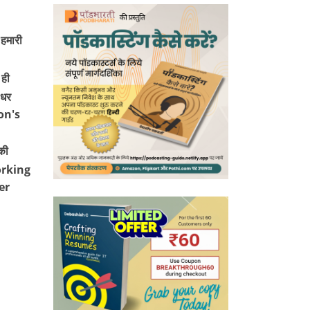
 हमारी
ही
 धर
on's
की
working
er