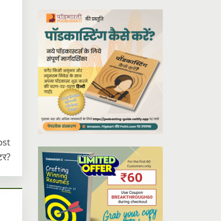
ost
टर?