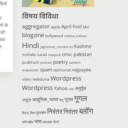
दिनों
विषय विविधा
ा
ों के
aggregator
April Fool
apple
bbc
ाथी
blogzine
bollywood
chittha_vishwa
था
Hindi
Kashmir
र
jagmohan_mundra
k2
pakistan
mohalla
narad
OPML
newyork
poetry
podbharti
podcast
sanskrit
spam
vajpayee
technorati
shabdnidhi
Wordpress
video
webdunia
Wordpress
Yahoo
अनुगूँज
zee
गूगल
आधुनिक_भारत
गूगल
अनुगूंज
केटू
ब्लॉग
निरंतर
निरंतर
दूरदर्शन
चिट्ठा_विश्व
भाषा
ब्लॉगलाईंस
शब्दकोश
हिन्दी