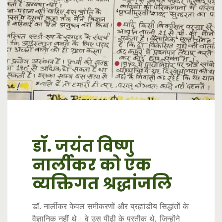
डॉ. जयंत विष्णु
बढ़ती आर्थिक
कृत्रिम मेधा (AI):
नार्लीकर को एक
असमानता: भारत के
विरोध से परिवर्तन की
व्यक्तिगत श्रद्धांजलि
विकास मॉडल पर
ओर
सवालिया निशान
डॉ. नार्लीकर केवल समीकरणों और ब्रह्मांडीय सिद्धांतों के
कृत्रिम बुद्धिमत्ता के प्रति लोगों का विरोध दरअसल एक
वैज्ञानिक नहीं थे। वे उस पीढ़ी के प्रतीक थे, जिन्होंने
नई क्रांति की दस्तक है, जहाँ चुनौतियों को अवसरों में