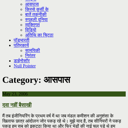
आसपास
किस्से कुर्सी के
बातें तकनीकी
रुपहली दुनिया
व्यक्तिगत
विडियो
अतिथि का चिट्ठा
पॉडभारती
पत्रिकायें
सामयिकी
निरंतर
डाईनोसॉर
Null Pointer
Category:
आसपास
May 23, 2006
दवा नहीं बैसाखी
मैं तब इंजीनियरिंग के प्रथम वर्ष में था जब मंडल कमीशन की अनुशंसा के
खिलाफ छात्र आंदोलन जोर पकड़ रहे थे। मुझे याद है, तब सीनियरों ने पकड़
पकड़ हम सब को इकट्ठा किया था और फिर भेड़ों की नाई चल पड़े थे हम