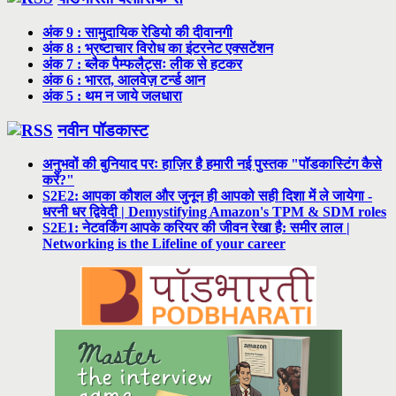
अंक 9 : सामुदायिक रेडियो की दीवानगी
अंक 8 : भ्रष्टाचार विरोध का इंटरनेट एक्सटेंशन
अंक 7 : ब्लैक पैम्फलैट्सः लीक से हटकर
अंक 6 : भारत, आलवेज़ टर्न्ड आन
अंक 5 : थम न जाये जलधारा
नवीन पॉडकास्ट
अनुभवों की बुनियाद परः हाज़िर है हमारी नई पुस्तक "पॉडकास्टिंग कैसे
करें?"
S2E2: आपका कौशल और जुनून ही आपको सही दिशा में ले जायेगा -
धरनी धर द्विवेदी | Demystifying Amazon's TPM & SDM roles
S2E1: नेटवर्किंग आपके करियर की जीवन रेखा है: समीर लाल |
Networking is the Lifeline of your career