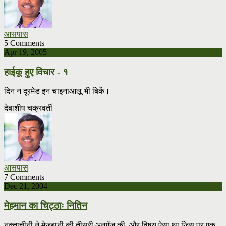
आसपास
5 Comments
Apr 19, 2005
हाईकू हुए विचार -‍ १
दिन न दूरमेड इन चाइनाआलू भी बिकें।
देबाशीष चक्रवर्ती
आसपास
7 Comments
Dec 21, 2004
मेहमान का चिट्ठाः नितिन
नुक्ताचीनी ने मेज़बानी की तीसरी अनुगूँज की, और विषय ऐसा था जिस पर एक