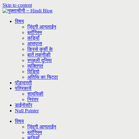
Skip to content
विषय
ज़िंदगी आनलाईन
ब्लॉगिस्म
कड़ियाँ
आसपास
किस्से कुर्सी के
बातें तकनीकी
रुपहली दुनिया
व्यक्तिगत
विडियो
अतिथि का चिट्ठा
पॉडभारती
पत्रिकायें
सामयिकी
निरंतर
डाईनोसॉर
Null Pointer
विषय
ज़िंदगी आनलाईन
ब्लॉगिस्म
कड़ियाँ