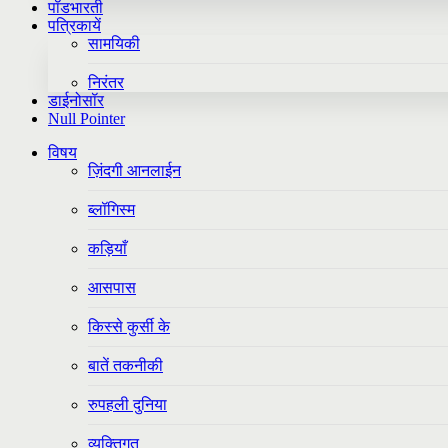
पॉडभारती
पत्रिकायें
सामयिकी
निरंतर
डाईनोसॉर
Null Pointer
विषय
ज़िंदगी आनलाईन
ब्लॉगिस्म
कड़ियाँ
आसपास
किस्से कुर्सी के
बातें तकनीकी
रुपहली दुनिया
व्यक्तिगत