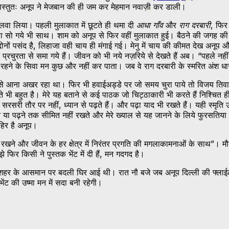
र वस्तुतः अनूप ने मेजबान की ही जम कर मेहमान नवाज़ी कर डाली।
बुलवा लिया। पहली मुलाकात में छूटते ही थमा दी
आधा गाँव
और
राग दरबारी
, फिर
 था सो गये भी साथ। शाम को अनूप से फिर वहीं मुलाकात हुई। बैठने की जगह क
ों पसंद है, लिहाजा वही चाय ही मंगाई गई। मेनु में चाय की कीमत देख अनूप और 
चुरता से समा गये हैं। जीवन को भी नये नज़रिये से देखते हैं अब। “पहले नही
रहने के सिवा मन कुछ और नहीं कर पाता। जब वे राग दरबारी के स्मरित अंश धाराप
न से आना अखर रहा था। फिर भी हवाईअड्डे पर जो समय चुरा पाये तो विजय त
े भी बहुत है। मेरे यह बताने से कई पाठक जो चिट्ठाकारी भी करते हैं निश्चित 
कि वे सरसरी तौर पर नहीं, ध्यान से पढ़ते हैं। और पढ़ा याद भी रखते हैं। यही स्म
े या पढ़ने तक सीमित नहीं रखते और मेरे ख्याल से यह जानने के लिये फुरसतिया 
ाहिर है अनूप।
ी रखने और जीवन के हर क्षेत्र में निरंतर प्रगति की मगलाकामनाओं के साथ”। म
े फिर किसी ने पुस्तक भेंट में दी हैं, मन गदगद है।
शहर के आसमान पर बदली घिर आई थी। रात नौ बजे जब अनूप दिल्ली की फ्लाईट
ंट की उष्मा मन में सदा बनी रहेगी।